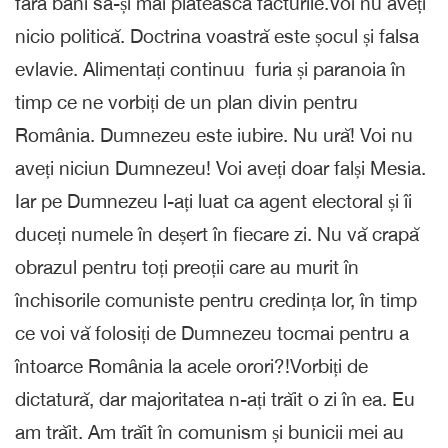
fără bani să-și mai plătească facturile.Voi nu aveți
nicio politică. Doctrina voastră este șocul și falsa
evlavie. Alimentați continuu furia și paranoia în
timp ce ne vorbiți de un plan divin pentru
România. Dumnezeu este iubire. Nu ură! Voi nu
aveți niciun Dumnezeu! Voi aveți doar falși Mesia.
Iar pe Dumnezeu l-ați luat ca agent electoral și îi
duceți numele în deșert în fiecare zi. Nu vă crapă
obrazul pentru toți preoții care au murit în
închisorile comuniste pentru credința lor, în timp
ce voi vă folosiți de Dumnezeu tocmai pentru a
întoarce România la acele orori?!Vorbiți de
dictatură, dar majoritatea n-ați trăit o zi în ea. Eu
am trăit. Am trăit în comunism și bunicii mei au