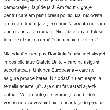
democrație și față de țară. Am făcut și greșeli
pentru care am plătit prețul politic. Dar niciodată
nu mi-am trădat țara și românii. Niciodată nu i-am
pus în pericol pe români. Niciodată nu am folosit
frica de război ca armă în campania electorală.
Niciodată nu am pus România în fața unei alegeri
imposibile între Statele Unite – care ne asigură
securitatea, și Uniunea Europeană – care ne
asigură prosperitatea. Niciodată nu am săpat la
temelia acestei țări, așa cum fac astăzi așa-zișii
patrioți. Voi nu puteți fi suveraniști când liderul
vostru nu e suveranist nici măcar față de propria