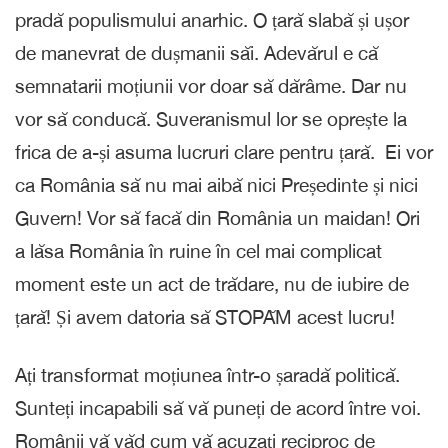
pradă populismului anarhic. O țară slabă și ușor
de manevrat de dușmanii săi. Adevărul e că
semnatarii moțiunii vor doar să dărâme. Dar nu
vor să conducă. Suveranismul lor se oprește la
frica de a-și asuma lucruri clare pentru țară. Ei vor
ca România să nu mai aibă nici Președinte și nici
Guvern! Vor să facă din România un maidan! Ori
a lăsa România în ruine în cel mai complicat
moment este un act de trădare, nu de iubire de
țară! Și avem datoria să STOPĂM acest lucru!
Ați transformat moțiunea într-o șaradă politică.
Sunteți incapabili să vă puneți de acord între voi.
Românii vă văd cum vă acuzați reciproc de