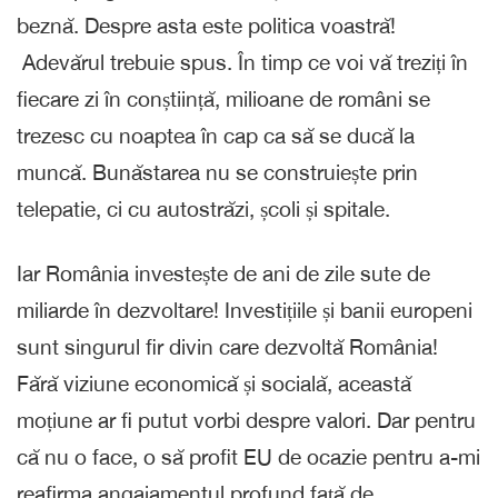
beznă. Despre asta este politica voastră!
Adevărul trebuie spus. În timp ce voi vă treziți în
fiecare zi în conștiință, milioane de români se
trezesc cu noaptea în cap ca să se ducă la
muncă. Bunăstarea nu se construiește prin
telepatie, ci cu autostrăzi, școli și spitale.
Iar România investește de ani de zile sute de
miliarde în dezvoltare! Investițiile și banii europeni
sunt singurul fir divin care dezvoltă România!
Fără viziune economică și socială, această
moțiune ar fi putut vorbi despre valori. Dar pentru
că nu o face, o să profit EU de ocazie pentru a-mi
reafirma angajamentul profund față de