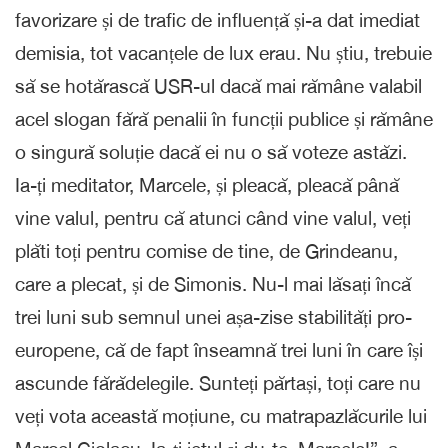
favorizare și de trafic de influență și-a dat imediat
demisia, tot vacanțele de lux erau. Nu știu, trebuie
să se hotărască USR-ul dacă mai rămâne valabil
acel slogan fără penalii în funcții publice și rămâne
o singură soluție dacă ei nu o să voteze astăzi.
Ia-ți meditator, Marcele, și pleacă, pleacă până
vine valul, pentru că atunci când vine valul, veți
plăti toți pentru comise de tine, de Grindeanu,
care a plecat, și de Simonis. Nu-l mai lăsați încă
trei luni sub semnul unei așa-zise stabilități pro-
europene, că de fapt înseamnă trei luni în care își
ascunde fărădelegile. Sunteți părtași, toți care nu
veți vota această moțiune, cu matrapazlăcurile lui