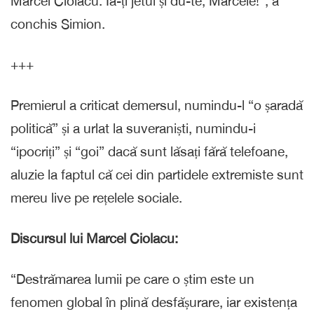
Marcel Ciolacu. Ia-ți jetul și du-te, Marcele!”, a
conchis Simion.
+++
Premierul a criticat demersul, numindu-l “o șaradă
politică” și a urlat la suveraniști, numindu-i
“ipocriți” și “goi” dacă sunt lăsați fără telefoane,
aluzie la faptul că cei din partidele extremiste sunt
mereu live pe rețelele sociale.
Discursul lui Marcel Ciolacu:
“Destrămarea lumii pe care o știm este un
fenomen global în plină desfășurare, iar existența