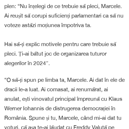
plen: “Nu înțelegi de ce trebuie să pleci, Marcele.
Ai reușit să corupi suficienți parlamentari ca să nu
voteze astăzi moțiunea împotriva ta.
Hai să-ți explic motivele pentru care trebuie să
pleci. Ți-ai bătut joc de organizarea tuturor
alegerilor în 2024″.
“O să-ți spun pe limba ta, Marcele. Ai dat în ele de
dracii le-a luat. Ai comasat, ai renumărat, ai
anulat, ești vinovatul principal împreună cu Klaus
Werner Iohannis de distrugerea democrației în
România. Spune și tu, Marcele, când mi-ai dat tu
voturi, că așa te-ai lăudat cu Freddy Valută pe