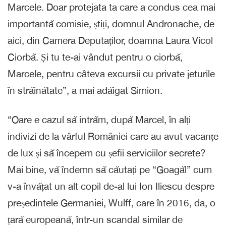
Marcele. Doar protejata ta care a condus cea mai
importantă comisie, știți, domnul Andronache, de
aici, din Camera Deputaților, doamna Laura Vicol
Ciorbă. Și tu te-ai vândut pentru o ciorbă,
Marcele, pentru câteva excursii cu private jeturile
în străinătate”, a mai adăigat Simion.
“Oare e cazul să intrăm, după Marcel, în alți
indivizi de la vârful României care au avut vacanțe
de lux și să începem cu șefii serviciilor secrete?
Mai bine, vă îndemn să căutați pe “Goagăl” cum
v-a învățat un alt copil de-al lui Ion Iliescu despre
președintele Germaniei, Wulff, care în 2016, da, o
țară europeană, într-un scandal similar de