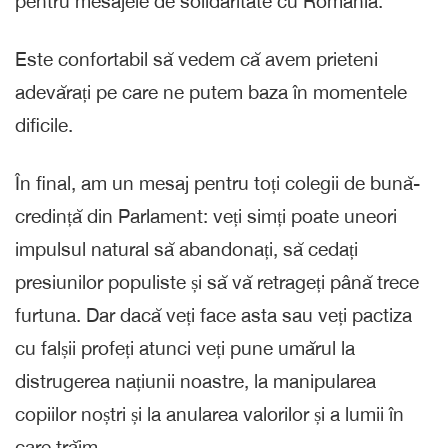
pentru mesajele de solidaritate cu România.
Este confortabil să vedem că avem prieteni
adevărați pe care ne putem baza în momentele
dificile.
În final, am un mesaj pentru toți colegii de bună-
credință din Parlament: veți simți poate uneori
impulsul natural să abandonați, să cedați
presiunilor populiste și să vă retrageți până trece
furtuna. Dar dacă veți face asta sau veți pactiza
cu falșii profeți atunci veți pune umărul la
distrugerea națiunii noastre, la manipularea
copiilor noștri și la anularea valorilor și a lumii în
care trăim.