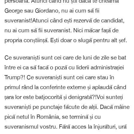
persoană. Atunci când nu știi dacă te cheamă
George sau Giordano, nu ai cum să fii
suveranist!Atunci când ești rezervă de candidat,
nu ai cum să fii suveranist. Nici măcar față de
propria conștiință. Ești doar o slugă pentru alt șef.
Ce suveraniști sunt cei care de luni de zile se bat
între ei ca să facă o poză cu liderii administrației
Trump?! Ce suveraniști sunt cei care stau în
primul rând la conferinte externe și aplaudă când
țara lor este batjocorită și denigrată?!Voi sunteți
suveraniști pe punctaje făcute de alții. Dacă mâine
pică netul în România, se termină și cu
suveranismul vostru. Fără acces la înjurături, ură