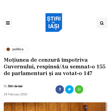
politica
Moțiunea de cenzură împotriva
Guvernului, respinsă/Au semnat-o 155
de parlamentari și au votat-o 147
By
Stiri de Iasi
,
28 February 2025