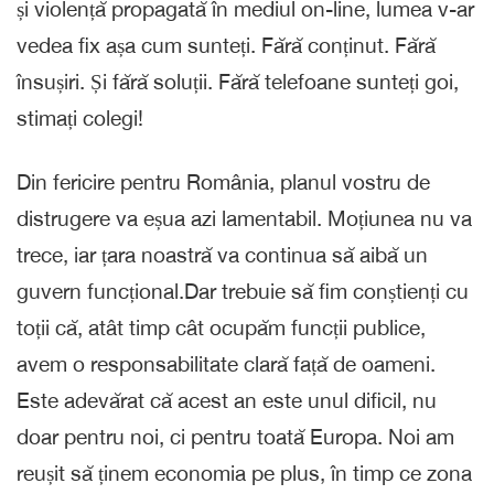
și violență propagată în mediul on-line, lumea v-ar
vedea fix așa cum sunteți. Fără conținut. Fără
însușiri. Și fără soluții. Fără telefoane sunteți goi,
stimați colegi!
Din fericire pentru România, planul vostru de
distrugere va eșua azi lamentabil. Moțiunea nu va
trece, iar țara noastră va continua să aibă un
guvern funcțional.Dar trebuie să fim conștienți cu
toții că, atât timp cât ocupăm funcții publice,
avem o responsabilitate clară față de oameni.
Este adevărat că acest an este unul dificil, nu
doar pentru noi, ci pentru toată Europa. Noi am
reușit să ținem economia pe plus, în timp ce zona