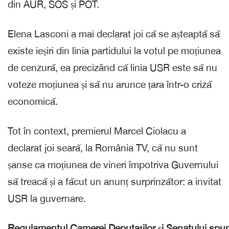
din AUR, SOS și POT.
Elena Lasconi a mai declarat joi că se așteaptă să
existe ieșiri din linia partidului la votul pe moțiunea
de cenzură, ea precizând că linia USR este să nu
voteze moțiunea și să nu arunce țara într-o criză
economică.
Tot în context, premierul Marcel Ciolacu a
declarat joi seară, la România TV, că nu sunt
șanse ca moțiunea de vineri împotriva Guvernului
să treacă și a făcut un anunț surprinzător: a invitat
USR la guvernare.
Regulamentul Camerei Deputaților și Senatului spu