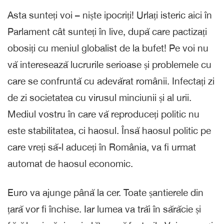
Asta sunteți voi – niște ipocriți! Urlați isteric aici în
Parlament cât sunteți în live, după care pactizați
obosiți cu meniul globalist de la bufet! Pe voi nu
vă interesează lucrurile serioase și problemele cu
care se confruntă cu adevărat românii. Infectați zi
de zi societatea cu virusul minciunii și al urii.
Mediul vostru în care vă reproduceți politic nu
este stabilitatea, ci haosul. Însă haosul politic pe
care vreți să-l aduceți în România, va fi urmat
automat de haosul economic.
Euro va ajunge până la cer. Toate șantierele din
țară vor fi închise. Iar lumea va trăi în sărăcie și