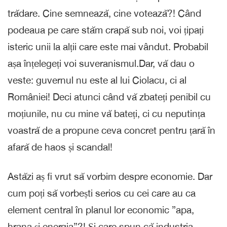
trădare. Cine semnează, cine votează?! Când
podeaua pe care stăm crapă sub noi, voi țipați
isteric unii la alții care este mai vândut. Probabil
așa înțelegeți voi suveranismul.Dar, vă dau o
veste: guvernul nu este al lui Ciolacu, ci al
României! Deci atunci când vă zbateți penibil cu
moțiunile, nu cu mine vă bateți, ci cu neputința
voastră de a propune ceva concret pentru țară în
afară de haos și scandal!
Astăzi aș fi vrut să vorbim despre economie. Dar
cum poți să vorbești serios cu cei care au ca
element central în planul lor economic ”apa,
hrana și energia”?! Și care spun că industria