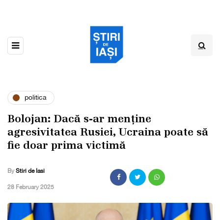
politica
Bolojan: Dacă s-ar menține
agresivitatea Rusiei, Ucraina poate să
fie doar prima victimă
By
Stiri de Iasi
,
28 February 2025