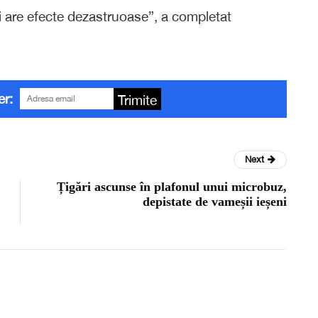
i are efecte dezastruoase”, a completat
er:
Trimite
Next
Țigări ascunse în plafonul unui microbuz,
depistate de vameșii ieșeni