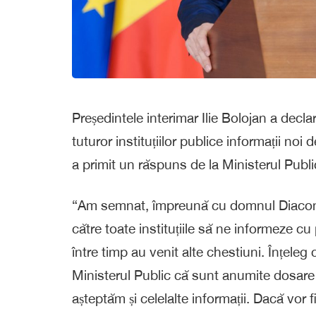
Președintele interimar Ilie Bolojan a declar
tuturor instituțiilor publice informații noi 
a primit un răspuns de la Ministerul Publi
“Am semnat, împreună cu domnul Diaconescu
către toate instituțiile să ne informeze cu
între timp au venit alte chestiuni. Înțeleg
Ministerul Public că sunt anumite dosare î
așteptăm și celelalte informații. Dacă vor