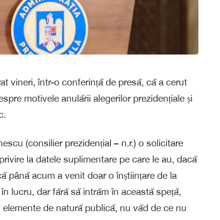
at vineri, într-o conferință de presă, că a cerut
despre motivele anulării alegerilor prezidențiale și
c.
 (consilier prezidențial – n.r.) o solicitare
 privire la datele suplimentare pe care le au, dacă
 că până acum a venit doar o înștiințare de la
n lucru, dar fără să intrăm în această speță,
 fi elemente de natură publică, nu văd de ce nu