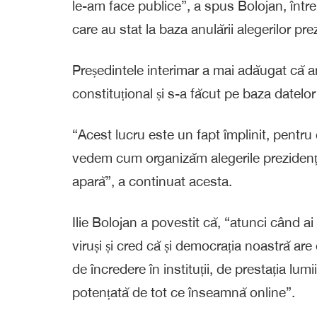
le-am face publice”, a spus Bolojan, într
care au stat la baza anulării alegerilor pr
Președintele interimar a mai adăugat că an
constituțional și s-a făcut pe baza datelo
“Acest lucru este un fapt împlinit, pentru c
vedem cum organizăm alegerile prezidențial
apară”, a continuat acesta.
Ilie Bolojan a povestit că, “atunci când ai
viruși și cred că și democrația noastră ar
de încredere în instituții, de prestația lumi
potențată de tot ce înseamnă online”.