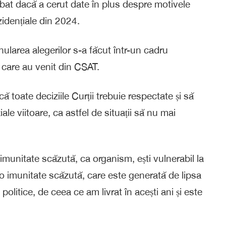
ebat dacă a cerut date în plus despre motivele
ezidențiale din 2024.
ularea alegerilor s-a făcut într-un cadru
r care au venit din CSAT.
ă toate deciziile Curții trebuie respectate și să
e viitoare, ca astfel de situații să nu mai
 imunitate scăzută, ca organism, ești vulnerabil la
e o imunitate scăzută, care este generată de lipsa
i politice, de ceea ce am livrat în acești ani și este