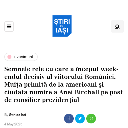
eveniment
Semnele rele cu care a început week-
endul decisiv al viitorului României.
Muița primitǎ de la americani şi
ciudata numire a Anei Birchall pe post
de consilier prezidențial
By
Stiri de Iasi
,
4 May 2025