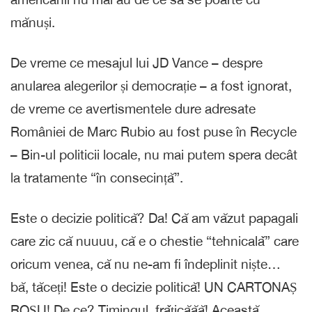
mănuși.
De vreme ce mesajul lui JD Vance – despre
anularea alegerilor și democrație – a fost ignorat,
de vreme ce avertismentele dure adresate
României de Marc Rubio au fost puse în Recycle
– Bin-ul politicii locale, nu mai putem spera decât
la tratamente “în consecință”.
Este o decizie politică? Da! Că am văzut papagali
care zic că nuuuu, că e o chestie “tehnicalǎ” care
oricum venea, că nu ne-am fi îndeplinit niște…
bă, tăceți! Este o decizie politică! UN CARTONAȘ
ROȘU! De ce? Timingul, frǎțicăăă! Această