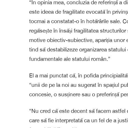
“În opinia mea, concluzia de referință a 
este ideea de fragilitate evocată în privi
tocmai a constatat-o în hotărârile sale. 
regăsește în însăși fragilitatea structurilo
motive obiectiv-subiective, apariția unor 
tind să destabilizeze organizarea statului 
fundamentale ale statului român.”
El a mai punctat că, în pofida principialităț
“unii de pe la noi au sugerat în spațiul pu
concesie, o susținere sau o preferință pe
“Nu cred că este decent să facem astfel
care să fie interpretată ca un fel de
a just