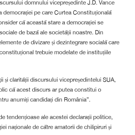
discursului domnului vicepreședinte J.D. Vance
nța democrației pe care Curtea Constituțională
Consider că această stare a democrației se
r sociale de bază ale societății noastre. Din
elemente de divizare și dezintegrare socială care
constituțional trebuie modelate de instituțiile
ii și clarității discursului vicepreședintelui SUA,
blic că acest discurs ar putea constitui o
ntru anumiți candidați din România”.
 de
tendențioase ale acestei declarații politice,
iției naționale de către amatorii de chilipiruri și