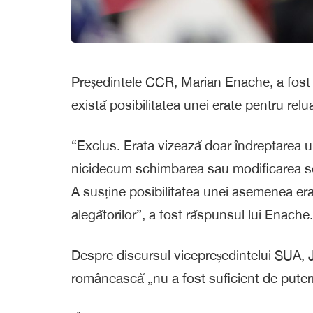
Președintele CCR, Marian Enache, a fost în
există posibilitatea unei erate pentru relua
“Exclus. Erata vizează doar îndreptarea un
nicidecum schimbarea sau modificarea solu
A susține posibilitatea unei asemenea erat
alegătorilor”, a fost răspunsul lui Enache.
Despre discursul vicepreședintelui SUA, J
românească „nu a fost suficient de puter