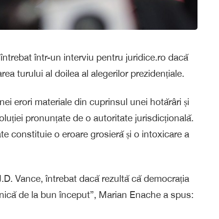
trebat într-un interviu pentru juridice.ro dacă
rea turului al doilea al alegerilor prezidențiale.
ei erori materiale din cuprinsul unei hotărâri și
ției pronunțate de o autoritate jurisdicțională.
e constituie o eroare grosieră și o intoxicare a
.D. Vance, întrebat dacă rezultă că democrația
nică de la bun început”, Marian Enache a spus: