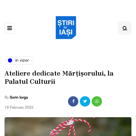
in vizor
Ateliere dedicate Mărțișorului, la
Palatul Culturii
By
Sorin Iorga
,
19 February 2025