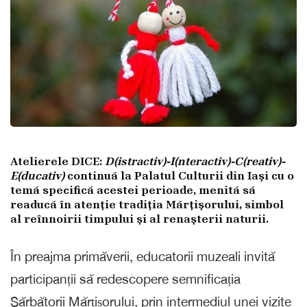
Atelierele DICE:
D(istractiv)-I(nteractiv)-C(reativ)-
E(ducativ)
continuă la Palatul Culturii din Iași cu o
temă specifică acestei perioade, menită să
readucă în atenție tradiția Mărțișorului, simbol
al reînnoirii timpului și al renașterii naturii.
În preajma primăverii, educatorii muzeali invită
participanții să redescopere semnificația
Sărbătorii Mărțișorului, prin intermediul unei vizite