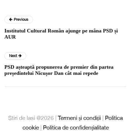
Previous
Institutul Cultural Român ajunge pe mâna PSD și
AUR
Next
PSD așteaptă propunerea de premier din partea
președintelui Nicușor Dan cât mai repede
Stiri de Iasi @2026 |
Termeni și condiții
|
Politica
cookie
|
Politica de confidențialitate