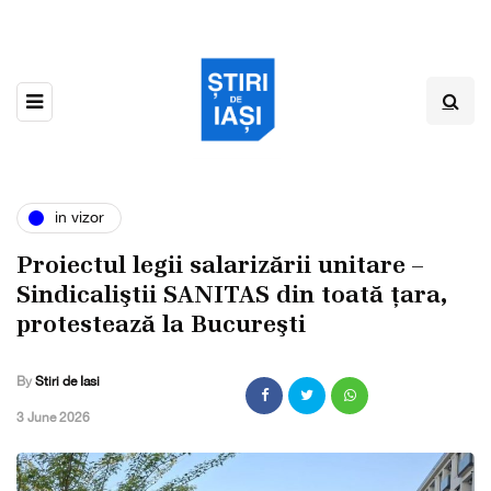
in vizor
Proiectul legii salarizării unitare –
Sindicaliştii SANITAS din toată țara,
protestează la Bucureşti
By
Stiri de Iasi
,
3 June 2026