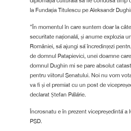
diplomația culturală să fie condusă timp 
la Fundația Titulescu pe Aleksandr Dughin
”În momentul în care suntem doar la câte
securitate națională, și anume explozia un
României, să ajungi să încredințezi pent
de domnul Patapievici, unei doamne care î
domnul Dughin mi se pare absolut catastrof
pentru viitorul Senatului. Noi nu vom vot
va fi și el premiat cu un post de vicepreșe
declarat Ștefan Pălărie.
Încrosnatu e în prezent vicepreședintă a 
PSD.