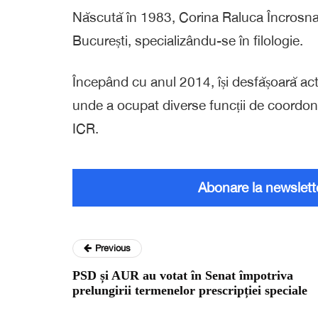
Născută în 1983, Corina Raluca Încrosnat
București, specializându-se în filologie.
Începând cu anul 2014, își desfășoară acti
unde a ocupat diverse funcții de coordona
ICR.
Abonare la newslett
Previous
PSD și AUR au votat în Senat împotriva
prelungirii termenelor prescripției speciale