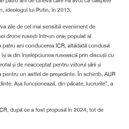
de patru ani de cineva care l-a avut ca oaspete
, ideologul lui Putin, în 2013.
va zile de cel mai sensibil eveniment de
ei drone rusești într-un oraș populat al
ru patru ani conducerea ICR, altădată condusă
și ia din înțelepciunea rusească prin discuții cu
al și de neacceptat pentru viitorul țării și
a pentru un astfel de președinte. În schimb, AUR
dinte. Așa funcționează, din păcate, lucrurile”, a
ICR, după ce a fost propusă în 2024, tot de