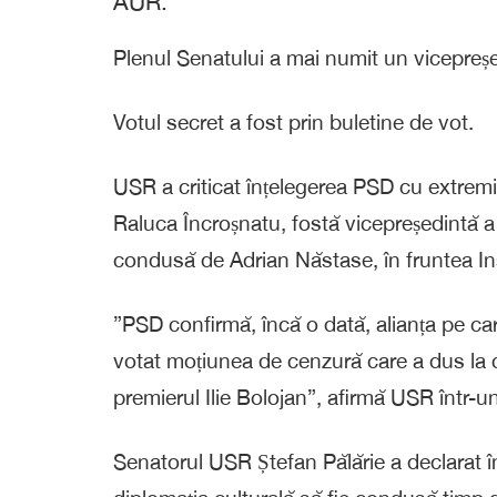
AUR.
Plenul Senatului a mai numit un vicepreș
Votul secret a fost prin buletine de vot.
USR a criticat înțelegerea PSD cu extremiș
Raluca Încroșnatu, fostă vicepreședintă 
condusă de Adrian Năstase, în fruntea In
”PSD confirmă, încă o dată, alianța pe car
votat moțiunea de cenzură care a dus la 
premierul Ilie Bolojan”, afirmă USR într-
Senatorul USR Ștefan Pălărie a declarat î