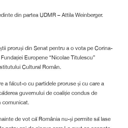
edinte din partea UDMR – Attila Weinberger.
tii proruși din Senat pentru a o vota pe Corina-
a Fundației Europene “Nicolae Titulescu”
stitutului Cultural Român.
e a făcut-o cu partidele proruse și cu care a
căderea guvernului de coaliție condus de
un comunicat.
nainte de vot că România nu-și permite să lase