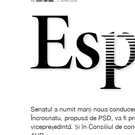
By
Stiri de Iasi
,
2 June 2026
Senatul a numit marți noua conducere
Încrosnatu, propusă de PSD, va fi p
vicepreședintă. Și în Consiliul de co