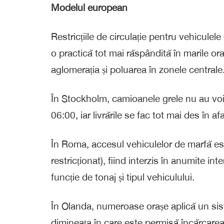
Modelul european
Restricțiile de circulație pentru vehiculel
o practică tot mai răspândită în marile o
aglomerația și poluarea în zonele centrale
În Stockholm, camioanele grele nu au voie 
06:00, iar livrările se fac tot mai des în af
În Roma, accesul vehiculelor de marfă est
restricționat), fiind interzis în anumite 
funcție de tonaj și tipul vehiculului.
În Olanda, numeroase orașe aplică un sist
dimineața în care este permisă încărcarea 