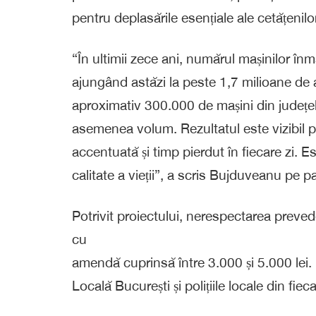
pentru deplasările esențiale ale cetățenilo
“În ultimii zece ani, numărul mașinilor în
ajungând astăzi la peste 1,7 milioane de 
aproximativ 300.000 de mașini din județel
asemenea volum. Rezultatul este vizibil p
accentuată și timp pierdut în fiecare zi. 
calitate a vieții”, a scris Bujduveanu pe 
Potrivit proiectului, nerespectarea preved
cu
amendă cuprinsă între 3.000 și 5.000 lei. 
Locală București și polițiile locale din fiec