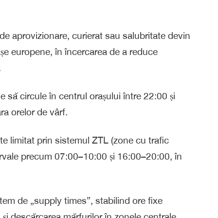
e de aprovizionare, curierat sau salubritate devin
rașe europene, în încercarea de a reduce
.
să circule în centrul orașului între 22:00 și
ara orelor de vârf.
e limitat prin sistemul ZTL (zone cu trafic
intervale precum 07:00–10:00 și 16:00–20:00, în
em de „supply times”, stabilind ore fixe
și descărcarea mărfurilor în zonele centrale.