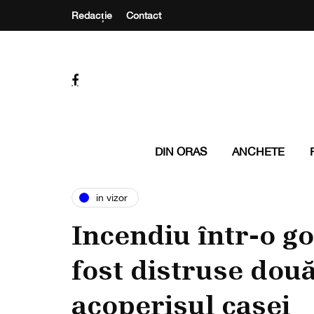
Redacție
Contact
DIN ORAS
ANCHETE
in vizor
Incendiu într-o go
fost distruse două
acoperișul casei