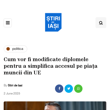
politica
Cum vor fi modificate diplomele
pentru a simplifica accesul pe piața
muncii din UE
By
Stiri de Iasi
,
2 June 2025