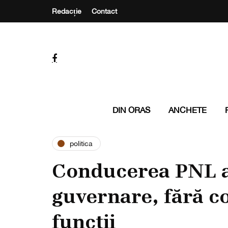
Redacție
Contact
DIN ORAS
ANCHETE
politica
Conducerea PNL a 
guvernare, fără co
funcții