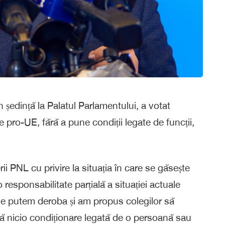
în ședință la Palatul Parlamentului, a votat
ie pro-UE, fără a pune condiții legate de funcții,
 PNL cu privire la situația în care se găsește
 responsabilitate parțială a situației actuale
ne putem deroba și am propus colegilor să
ră nicio condiționare legată de o persoană sau