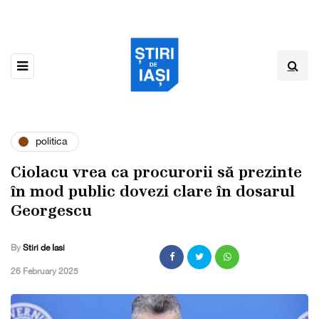
politica
Ciolacu vrea ca procurorii să prezinte
în mod public dovezi clare în dosarul
Georgescu
By
Stiri de Iasi
,
26 February 2025