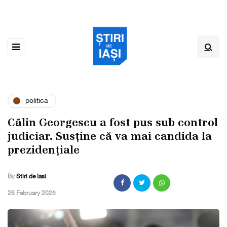
politica
Călin Georgescu a fost pus sub control
judiciar. Susține că va mai candida la
prezidențiale
By
Stiri de Iasi
,
26 February 2025