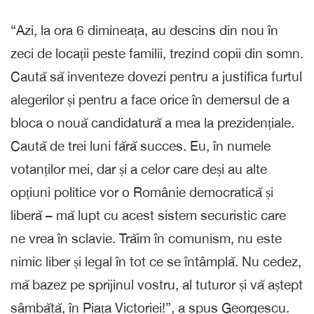
“Azi, la ora 6 dimineața, au descins din nou în
zeci de locații peste familii, trezind copii din somn.
Caută să inventeze dovezi pentru a justifica furtul
alegerilor și pentru a face orice în demersul de a
bloca o nouă candidatură a mea la prezidențiale.
Caută de trei luni fără succes. Eu, în numele
votanților mei, dar și a celor care deși au alte
opțiuni politice vor o Românie democratică și
liberă – mă lupt cu acest sistem securistic care
ne vrea în sclavie. Trăim în comunism, nu este
nimic liber și legal în tot ce se întâmplă. Nu cedez,
mă bazez pe sprijinul vostru, al tuturor și vă aștept
sâmbătă, în Piața Victoriei!”, a spus Georgescu.