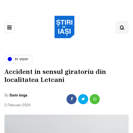
in vizor
Accident in sensul giratoriu din
localitatea Letcani
By
Sorin Iorga
,
2 February 2025