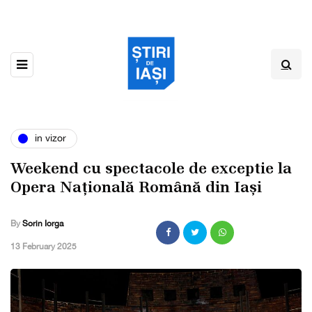
in vizor
Weekend cu spectacole de exceptie la
Opera Națională Română din Iași
By
Sorin Iorga
,
13 February 2025