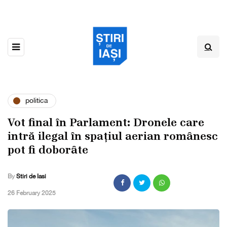
politica
Vot final în Parlament: Dronele care
intră ilegal în spațiul aerian românesc
pot fi doborâte
By
Stiri de Iasi
,
26 February 2025