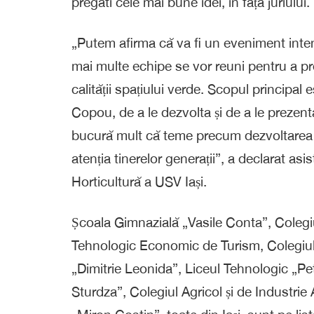
pregăti cele mai bune idei, în fața juriului.
„
Putem afirma că va fi un eveniment intens
mai multe echipe se vor reuni pentru a pr
calității spațiului verde. Scopul principal
Copou, de a le dezvolta și de a le prezent
bucură mult că teme precum dezvoltarea în
atenția tinerelor generații
”, a declarat asi
Horticultură a USV Iași.
Școala Gimnazială „Vasile Conta”, Colegi
Tehnologic Economic de Turism, Colegiul 
„Dimitrie Leonida”, Liceul Tehnologic „Pe
Sturdza”, Colegiul Agricol și de Industrie