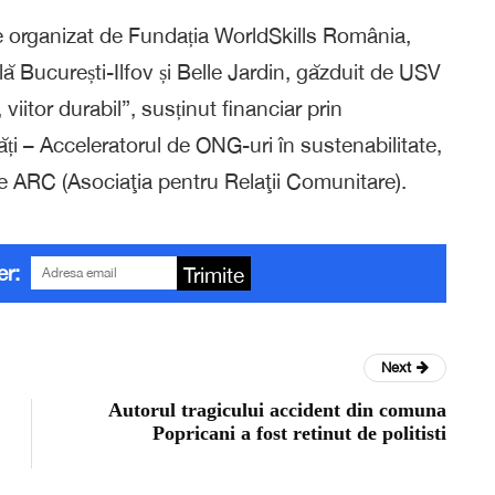
 organizat de Fundația
WorldSkills
România,
lă București-Ilfov și Belle
Jardin
, găzduit de
USV
, viitor durabil”, susținut financiar prin
i – Acceleratorul de ONG-uri în sustenabilitate,
de ARC (
Asociaţia
pentru
Relaţii
Comunitare).
er:
Trimite
Next
Autorul tragicului accident din comuna
Popricani a fost retinut de politisti