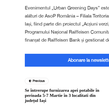
Evenimentul „Urban
Greening
Days
”
este
alături de
AsoP
România – Filiala Teritoria
Iași
, fiind parte din proiectul „Acțiuni verzi
Programului Național Raiffeisen Comunităț
finanțat de Raiffeisen Bank și gestionat 
Abonare la newslett
Previous
Se întrerupe furnizarea apei potabile în
perioada 5-7 Martie în 3 localitati din
județul Iași