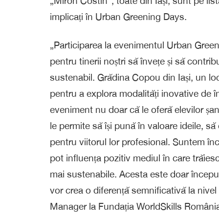
„Miron Costin”, toate din Iași, sunt pe lis
implicați în
Urban
Greening
Days
.
„
Participarea la evenimentul Urban
Green
pentru tinerii noștri să învețe și să contri
sustenabil. Grădina Copou din Iași, un lo
pentru a explora modalități inovative de î
eveniment nu doar că le oferă elevilor șa
le permite să își pună în valoare ideile, să 
pentru viitorul lor profesional. Suntem înc
pot influența pozitiv mediul în care trăiesc
mai sustenabile. Acesta este doar începutu
vor crea o diferență semnificativă la nivel
Manager
la Fundația
WorldSkills
România