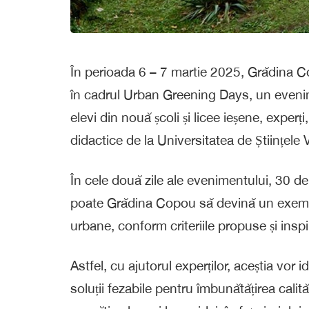
În perioada 6 – 7 martie 2025, Grădina Cop
în cadrul
Urban
Greening
Days
,
un eveni
elevi din nouă școli și licee ieșene, experț
didactice de la
Universitatea de Științele 
În cele două zile ale evenimentului, 30 de
poate Grădina Copou să devină un exemplu
urbane, conform criteriile propuse și insp
Astfel, cu ajutorul experților, aceștia vor
soluții fezabile pentru îmbunătățirea calită