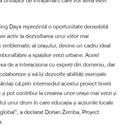
ta unităților de învățământ care vor avea elevi
ing
Days
reprezintă o oportunitate deosebită
buie activ la dezvoltarea unui viitor mai
c emblematic al orașului, devine un cadru ideal
mbunătățire a spațiilor verzi urbane. Acest
nsa de a interacționa cu experți din domeniu, dar
colaboreze și să își dezvolte abilități esențiale
ântați că prin intermediul acestui proiect tinerii
 și pot contribui la crearea unor orașe mai verzi și
l unui drum în care educația și acțiunile locale
 global
”, a declarat Dorian
Zemba
, Project
.