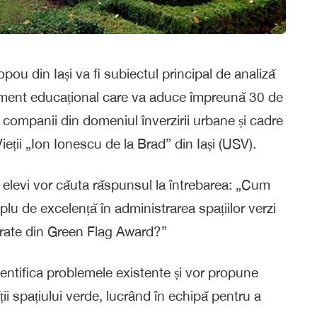
ou din Iași va fi subiectul principal de analiză
ment educațional care va aduce împreună 30 de
i, companii din domeniul înverzirii urbane și cadre
Vieții „Ion Ionescu de la Brad” din Iași
(USV).
 elevi vor căuta răspunsul la întrebarea: „
Cum
 de excelență în administrarea spațiilor verzi
irate din Green
Flag
Award?”
 identifica problemele existente și vor propune
ții spațiului verde, lucrând în echipă pentru a