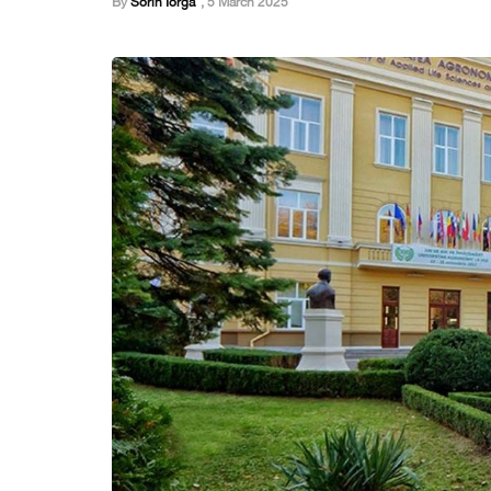
By
Sorin Iorga
,
5 March 2025