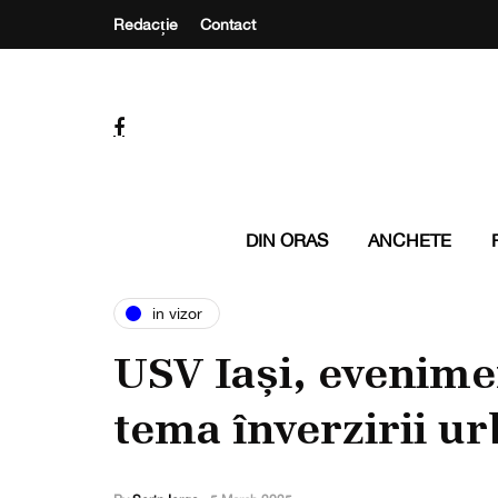
Redacție
Contact
DIN ORAS
ANCHETE
in vizor
USV Iași, evenime
tema înverzirii u