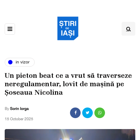
in vizor
Un pieton beat ce a vrut să traverseze
neregulamentar, lovit de mașină pe
Șoseaua Nicolina
By
Sorin Iorga
,
15 October 2025