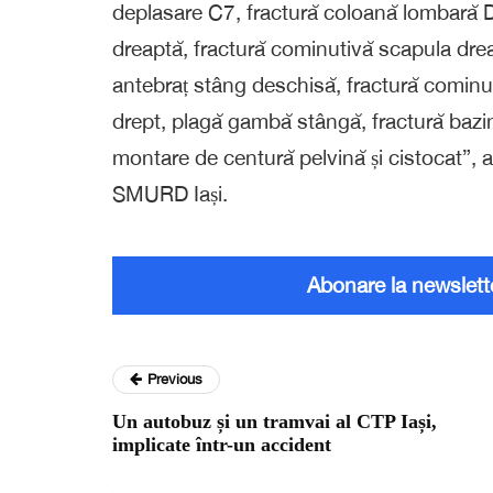
deplasare C7, fractură coloană lombară D6
dreaptă, fractură cominutivă scapula drea
antebraț stâng deschisă, fractură cominut
drept, plagă gambă stângă, fractură bazin
montare de centură pelvină și cistocat”, 
SMURD Iași.
Abonare la newslett
Previous
Un autobuz și un tramvai al CTP Iași,
implicate într-un accident