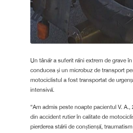
Un tânăr a suferit răni extrem de grave în
conducea și un microbuz de transport pers
motociclistul a fost transportat de urgență 
intensivă.
“Am admis peste noapte pacientul V. A., 
din accident rutier în calitate de motocicl
pierderea stării de conștiență, traumatism c