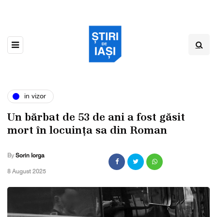
in vizor
Un bărbat de 53 de ani a fost găsit
mort în locuința sa din Roman
By
Sorin Iorga
,
8 August 2025