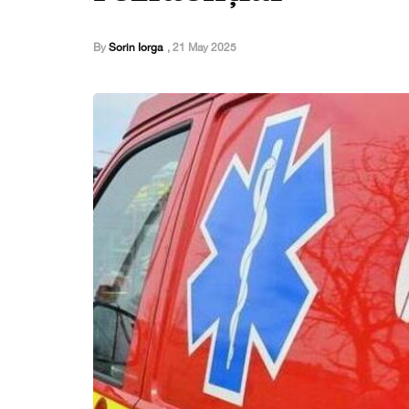
By
Sorin Iorga
,
21 May 2025