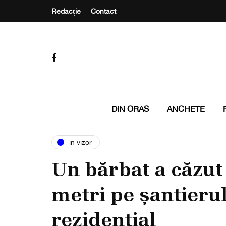
Redacție
Contact
DIN ORAS
ANCHETE
in vizor
Un bărbat a căzut 
metri pe șantieru
rezidențial