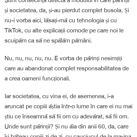
Sunt consecința directă a modului în care părinții
și societatea, da, și-au pierdut complet busola. Și
nu-i vorba aici, lăsați-mă cu tehnologia și cu
TikTok, cu alte explicații comode pe care noi le
scuipăm ca să ne spălăm pămâni.
Nu, nu, nu, nu, nu. E vorba de părinți nesimțiți
care au abandonat complet responsabilitatea de
a crea oameni funcționali.
Iar societatea, cu vina ei, de asemenea, i-a
aruncat pe copiii ăștia într-o lume în care ei nu mai
știu ce înseamnă să fii om cu adevărat, să fii om.
Unde sunt părinții? Și nu ăia din anii 60, da, care
își băteau copiii zi de zi, cu cauciucul de la mașina