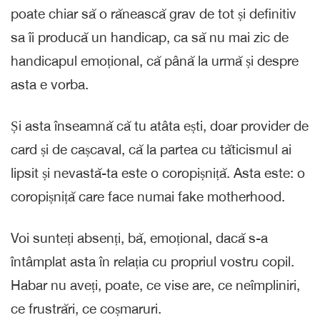
poate chiar să o rănească grav de tot și definitiv
sa îi producă un handicap, ca să nu mai zic de
handicapul emoțional, că până la urmă și despre
asta e vorba.
Și asta înseamnă că tu atâta ești, doar provider de
card și de cașcaval, că la partea cu tăticismul ai
lipsit și nevastă-ta este o coropișniță. Asta este: o
coropișniță care face numai fake motherhood.
Voi sunteți absenți, bă, emoțional, dacă s-a
întâmplat asta în relația cu propriul vostru copil.
Habar nu aveți, poate, ce vise are, ce neîmpliniri,
ce frustrări, ce coșmaruri.