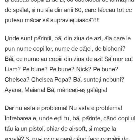
de spălat, și nu ăia din anii 80, care făceau tot ce
puteau măcar să supraviețuiască?!!!
Unde sunt părinții, bă, din ziua de azi, ăia care le
pun nume copiilor, nume de căței, de bichoni?
Băi, ce nume au copiii din ziua de azi! Să mor eu!
Liam? Pe bune? Pe bune? Nick? Pe bune?
Chelsea? Chelsea Popa? Bă, sunteți nebuni?
Ayana, Maiana! Bă, mâncați-aș gălăgia!
Dar nu asta e problema! Nu asta e problema!
Întrebarea e, unde ești tu, bă, părinte, când copilul
tău ia un pistol, chiar de airsoft, și merge la
școală? Și nu-i prima oară când face porcării de