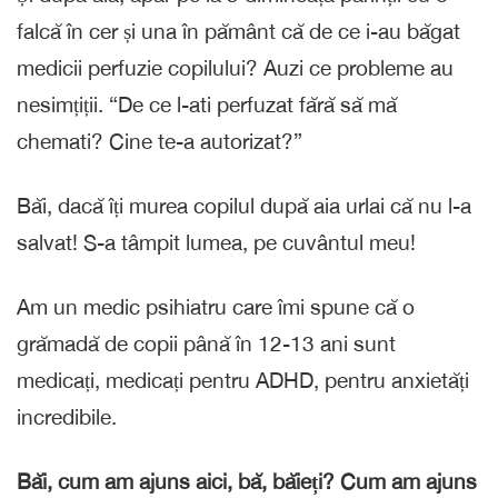
falcă în cer și una în pământ că de ce i-au băgat
medicii perfuzie copilului? Auzi ce probleme au
nesimțiții. “De ce l-ati perfuzat fără să mă
chemati? Cine te-a autorizat?”
Băi, dacă îți murea copilul după aia urlai că nu l-a
salvat! S-a tâmpit lumea, pe cuvântul meu!
Am un medic psihiatru care îmi spune că o
grămadă de copii până în 12-13 ani sunt
medicați, medicați pentru ADHD, pentru anxietăți
incredibile.
Băi, cum am ajuns aici, bă, băieți? Cum am ajuns