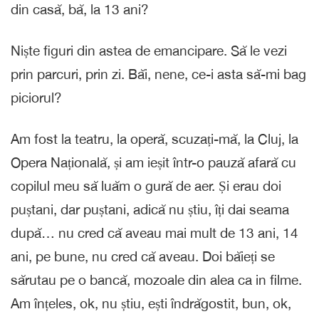
din casă, bă, la 13 ani?
Niște figuri din astea de emancipare. Să le vezi
prin parcuri, prin zi. Băi, nene, ce-i asta să-mi bag
piciorul?
Am fost la teatru, la operă, scuzați-mă, la Cluj, la
Opera Națională, și am ieșit într-o pauză afară cu
copilul meu să luăm o gură de aer. Și erau doi
puștani, dar puștani, adică nu știu, îți dai seama
după… nu cred că aveau mai mult de 13 ani, 14
ani, pe bune, nu cred că aveau. Doi băieți se
sărutau pe o bancă, mozoale din alea ca in filme.
Am înțeles, ok, nu știu, ești îndrăgostit, bun, ok,