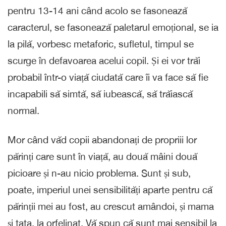
pentru 13-14 ani când acolo se fasonează
caracterul, se fasonează paletarul emoțional, se ia
la pilă, vorbesc metaforic, sufletul, timpul se
scurge în defavoarea acelui copil. Și ei vor trăi
probabil într-o viață ciudată care îi va face să fie
incapabili să simtă, să iubească, să trăiască
normal.
Mor când văd copii abandonați de propriii lor
părinți care sunt în viață, au două mâini două
picioare și n-au nicio problema. Sunt și sub,
poate, imperiul unei sensibilități aparte pentru că
părinții mei au fost, au crescut amândoi, și mama
și tata, la orfelinat. Vă spun că sunt mai sensibil la