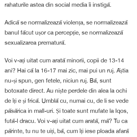
rahaturile astea din social media îi instigă.
Adică se normalizează violența, se normalizează
banul făcut ușor ca percepție, se normalizează
sexualizarea prematură.
Voi v-ați uitat cum arată minorii, copii de 13-14
ani? Hai că la 16-17 mai zic, mai pui un ruj. Ăștia
nu-și spun, gen fetele, niciun ruj. Bă, sunt
botoxate direct. Au niște perdele din alea la ochi
de îți e și frică. Umblă cu, numai cu, de li se vede
păsărica in mall-uri. Și toate sunt mufate la Iqos,
fută-l dracu. Voi v-ați uitat cum arată, mă? Tu ca
părinte, tu nu te uiți, bă, cum îți iese ploada afară