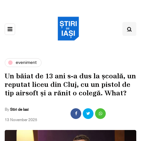
eveniment
Un băiat de 13 ani s-a dus la școală, un
reputat liceu din Cluj, cu un pistol de
tip airsoft și a rănit o colegă. What?
By
Stiri de Iasi
,
13 November 2025