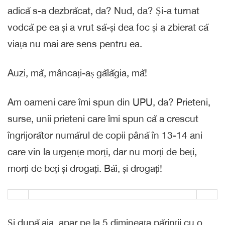
adică s-a dezbrăcat, da? Nud, da? Și-a turnat
vodcă pe ea și a vrut să-și dea foc și a zbierat că
viața nu mai are sens pentru ea.
Auzi, mă, mâncați-aș gălăgia, mă!
Am oameni care îmi spun din UPU, da? Prieteni,
surse, unii prieteni care îmi spun că a crescut
îngrijorător numărul de copii până în 13-14 ani
care vin la urgențe morți, dar nu morți de beți,
morți de beți și drogați. Băi, și drogați!
Și după aia, apar pe la 5 dimineața părinții cu o