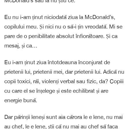
McDonald’s sau la nu știu ce.
Eu nu i-am ținut niciodată ziua la McDonald’s,
copilului meu. Și nici nu o să-i țin vreodată. Mi se
pare de o penibilitate absolut înfiorătoare. Și ca
mesaj, și ca…
Eu i-am ținut ziua întotdeauna înconjurat de
prietenii lui, prietenii mei, dar prietenii lui. Adică nu
copii toxici, răi, violenți verbal sau fizic, da? Copiii
cu care el se înțelege și este echilibrat și are
energie bună.
Dar părinții leneși sunt aia cărora le e lene, nu mai
au chef, le e lene, știi că nu mai au chef să faca