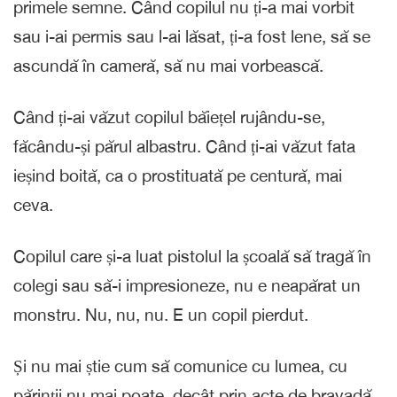
primele semne. Când copilul nu ți-a mai vorbit
sau i-ai permis sau l-ai lăsat, ți-a fost lene, să se
ascundă în cameră, să nu mai vorbească.
Când ți-ai văzut copilul băiețel rujându-se,
făcându-și părul albastru. Când ți-ai văzut fata
ieșind boită, ca o prostituată pe centură, mai
ceva.
Copilul care și-a luat pistolul la școală să tragă în
colegi sau să-i impresioneze, nu e neapărat un
monstru. Nu, nu, nu. E un copil pierdut.
Și nu mai știe cum să comunice cu lumea, cu
părinții nu mai poate, decât prin acte de bravadă