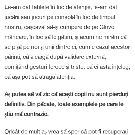
Le-am dat tablete în loc de atenție, le-am dat
jucării sau jocuri pe consolă în loc de timpul
nostru, cașcaval să-și cumpere de pe Glovo
mâncare, în loc să le gătim, și acum ne mirăm că
se pișă pe noi și unii dintre ei, cum e cazul acestor
părinți, că aleargă după validare externă,
comițând gesturi feroce și triste, că ei asta înțeleg,
că așa pot să atragă atenția.
Aș putea să vă zic că acești copii nu sunt pierduți
definitiv. Din păcate, toate exemplele pe care le
știu mă contrazic.
Oricât de mult aș vrea să sper că pot fi recuperați