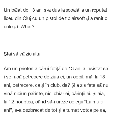
Un băiat de 13 ani s-a dus la școală la un reputat
liceu din Cluj cu un pistol de tip airsoft și a rănit o
colegă. What?
Stai să vă zic alta.
Am un prieten a cărui fetiță de 13 ani a insistat să
i se facă petrecere de ziua ei, un copil, mă, la 13
ani, petrecere, ca și în club, da? Și a zis fata să nu
vină niciun părinte, nici chiar ei, părinții ei. Și aia,
la 12 noaptea, când să-i ureze colegii “La mulți
ani”, s-a dezbrăcat de tot și a turnat votcă pe ea,