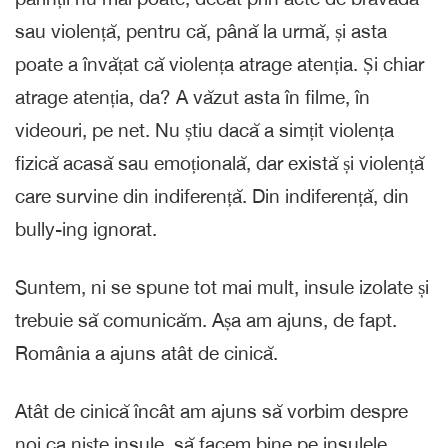
sau violență, pentru că, până la urmă, și asta
poate a învățat că violența atrage atenția. Și chiar
atrage atenția, da? A văzut asta în filme, în
videouri, pe net. Nu știu dacă a simțit violența
fizică acasă sau emoțională, dar există și violență
care survine din indiferență. Din indiferență, din
bully-ing ignorat.
Suntem, ni se spune tot mai mult, insule izolate și
trebuie să comunicăm. Așa am ajuns, de fapt.
România a ajuns atât de cinică.
Atât de cinică încât am ajuns să vorbim despre
noi ca niște insule, să facem bine pe insulele