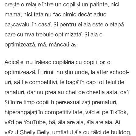
crește o relație între un copil și un părinte, nici
mama, nici tata nu fac nimic decât aduc
cașcavalul în casă. Și pentru ei aia este o etapă
care cumva trebuie optimizată. Și aia o
optimizează, mă, mâncați-aș.
Adică ei nu trăiesc copilăria cu copiii lor, o
optimizează. Îi trimit nu știu unde, la after school-
uri, să fie competitivi, le bagă în cap tot felul de
rahaturi, dar nu prea au chef de chestia asta, da?
Și între timp copiii hipersexualizați prematuri,
hiperangajați în competitivitate, văd ei pe TikTok,
văd pe YouTube, bă, ăla are aia, ăla are aia. Ai
văzut Shelly Belly, umflatul ăla cu fălci de bulldog,