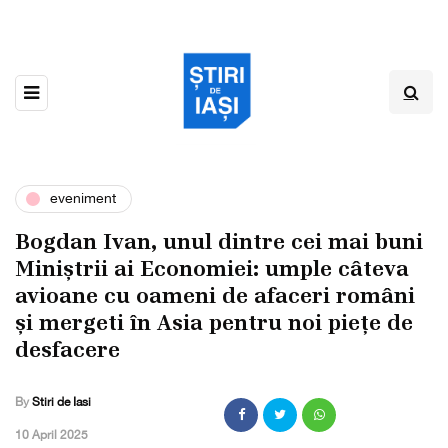
eveniment
Bogdan Ivan, unul dintre cei mai buni
Miniștrii ai Economiei: umple câteva
avioane cu oameni de afaceri români
și mergeti în Asia pentru noi piețe de
desfacere
By
Stiri de Iasi
,
10 April 2025