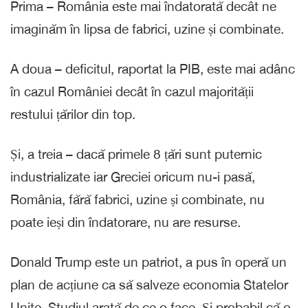
Prima – România este mai îndatorată decât ne
imaginăm în lipsa de fabrici, uzine și combinate.
A doua – deficitul, raportat la PIB, este mai adânc
în cazul României decât în cazul majorității
restului țărilor din top.
Și, a treia – dacă primele 8 țări sunt puternic
industrializate iar Greciei oricum nu-i pasă,
România, fără fabrici, uzine și combinate, nu
poate ieși din îndatorare, nu are resurse.
Donald Trump este un patriot, a pus în operă un
plan de acțiune ca să salveze economia Statelor
Unite. Studiul arată de ce o face. Și probabil că o