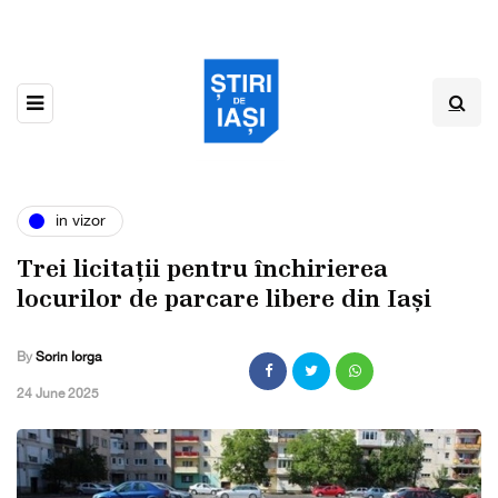
in vizor
Trei licitații pentru închirierea
locurilor de parcare libere din Iași
By
Sorin Iorga
,
24 June 2025