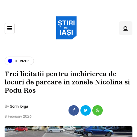
in vizor
Trei licitatii pentru inchirierea de
locuri de parcare in zonele Nicolina si
Podu Ros
By
Sorin Iorga
,
8 February 2025