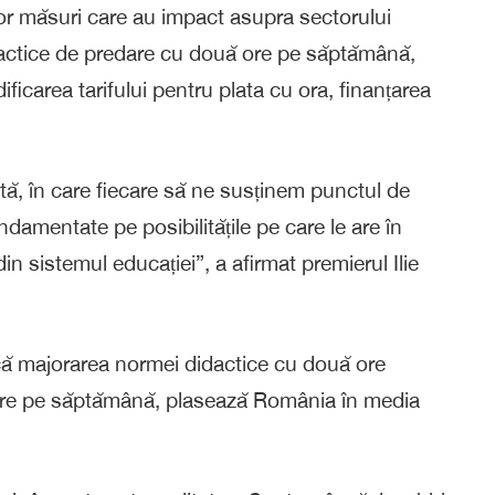
lor măsuri care au impact asupra sectorului
idactice de predare cu două ore pe săptămână,
ificarea tarifului pentru plata cu ora, finanțarea
ă, în care fiecare să ne susținem punctul de
damentate pe posibilitățile pe care le are în
din sistemul educației”, a afirmat premierul Ilie
că majorarea normei didactice cu două ore
 ore pe săptămână, plasează România în media