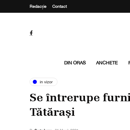
Redacție
Contact
DIN ORAS
ANCHETE
in vizor
Se întrerupe furni
Tătărași