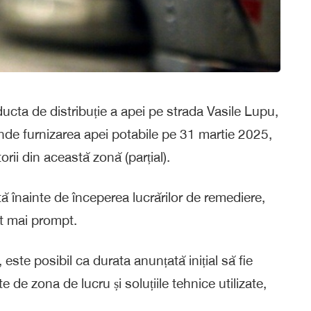
ucta de distribuție a apei pe strada Vasile Lupu,
de furnizarea apei potabile pe 31 martie 2025,
orii din această zonă (parțial).
tă înainte de începerea lucrărilor de remediere,
ât mai prompt.
 este posibil ca durata anunțată inițial să fie
e de zona de lucru și soluțiile tehnice utilizate,