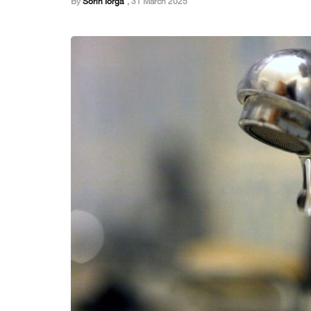
By
Sorin Iorga
,
31 March 2025