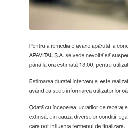
Pentru a remedia o avarie apărută la cond
APAVITAL S.A. se vede nevoită să suspen
până la ora estimată 13:00, pentru utilizat
Estimarea duratei intervenției este realiza
având ca scop informarea utilizatorilor c
Odată cu începerea lucrărilor de reparație,
extinsă, din cauza diverselor condiții legat
care pot influența termenul de finalizare.