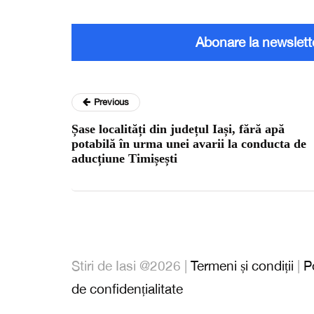
Abonare la newslett
Previous
Șase localități din județul Iași, fără apă
potabilă în urma unei avarii la conducta de
aducțiune Timișești
Stiri de Iasi @2026 |
Termeni și condiții
|
P
de confidențialitate