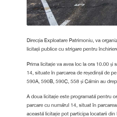
Direcția Exploatare Patrimoniu, va organi
licitații publice cu strigare pentru închiri
Prima licitație va avea loc la ora 10.00 și 
14, situate în parcarea de reședință de pe 
590A, 590B, 590C, 558 și Cămin au drept
A doua licitație este programată pentru or
parcare cu numărul 14, situat în parcarea 
această licitație pot participa locatarii 