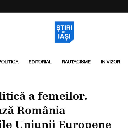
POLITICA
EDITORIAL
RAUTACISME
IN VIZOR
tică a femeilor.
ază România
ile Uniunii Europene