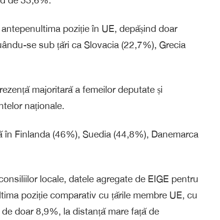
nd de 33,6%.
 antepenultima poziție în UE, depășind doar
uându-se sub țări ca Slovacia (22,7%), Grecia
rezență majoritară a femeilor deputate și
telor naționale.
vă în Finlanda (46%), Suedia (44,8%), Danemarca
l consiliilor locale, datele agregate de EIGE pentru
tima poziție comparativ cu țările membre UE, cu
le de doar 8,9%, la distanță mare față de