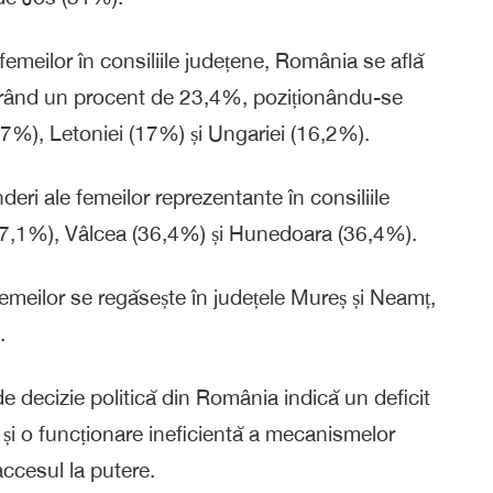
 femeilor în consiliile județene, România se află
rând un procent de 23,4%, poziționându-se
,7%), Letoniei (17%) și Ungariei (16,2%).
eri ale femeilor reprezentante în consiliile
37,1%), Vâlcea (36,4%) și Hunedoara (36,4%).
emeilor se regăsește în județele Mureș și Neamț,
.
de decizie politică din România indică un deficit
e și o funcționare ineficientă a mecanismelor
accesul la putere.