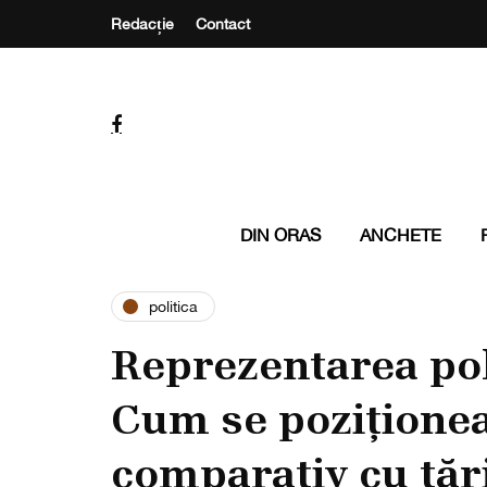
Redacție
Contact
DIN ORAS
ANCHETE
politica
Reprezentarea poli
Cum se pozițione
comparativ cu țăr