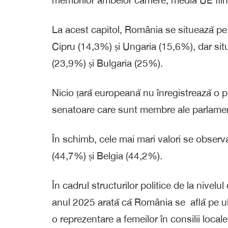
membrilor ambelor camere, media UE fii
La acest capitol, România se situează pe
Cipru (14,3%) și Ungaria (15,6%), dar sit
(23,9%) și Bulgaria (25%).
Nicio țară europeană nu înregistrează o p
senatoare care sunt membre ale parlamen
În schimb, cele mai mari valori se obser
(44,7%) și Belgia (44,2%).
În cadrul structurilor politice de la nivelu
anul 2025 arată că România se află pe ul
o reprezentare a femeilor în consilii loca