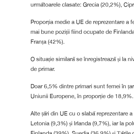
următoarele clasate: Grecia (20,2%), Cip
Proporția medie a UE de reprezentare a fe
mai bune poziții fiind ocupate de Finlan
Franța (42%).
O situație similară se înregistrează și la n
de primar.
Doar 6,5% dintre primari sunt femei în ța
Uniunii Europene, în proporție de 18,9%.
Alte țări din UE cu o slabă reprezentare a
Letonia (9,3%) și Irlanda (9,7%), iar la p
Finlanda (39%), Suedia (36,9%) și Țările