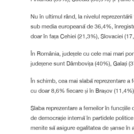
Nu în ultimul rând, la nivelul reprezentării
sub media europeană de 36,4%, înregist
doar în fața Cehiei (21,3%), Slovaciei (17
În România, județele cu cele mai mari pond
județene sunt Dâmbovița (40%), Galați (
În schimb, cea mai slabă reprezentare a f
cu doar 8,6% fiecare și în Brașov (11,4%)
Slaba reprezentare a femeilor în funcțiile 
de democrație internă în partidele politic
menite să asigure egalitatea de șanse în 