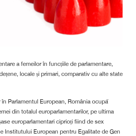
tare a femeilor în funcțiile de parlamentare,
ețene, locale și primari, comparativ cu alte state
lor în Parlamentul European, România ocupă
mei din totalul europarlamentarilor, pe ultima
șase europarlamentari ciprioți fiind de sex
ale Institutului European pentru Egalitate de Gen