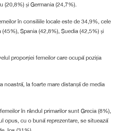
ru (20,8%) și Germania (24,7%).
meilor în consiliile locale este de 34,9%, cele
da (45%), Spania (42,8%), Suedia (42,5%) și
ivelul proporției femeilor care ocupă poziția
ra noastră, la foarte mare distanță de media
 femeilor în rândul primarilor sunt Grecia (8%),
olul opus, cu o bună reprezentare, se situează
 de Jos (31%).