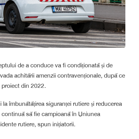
tului de a conduce va fi condiționată și de
ovada achitării amenzii contravenționale, după ce
 proiect din 2022.
a îmbunătățirea siguranței rutiere și reducerea
ia continuă să fie campioană în Uniunea
ente rutiere, spun inițiatorii.