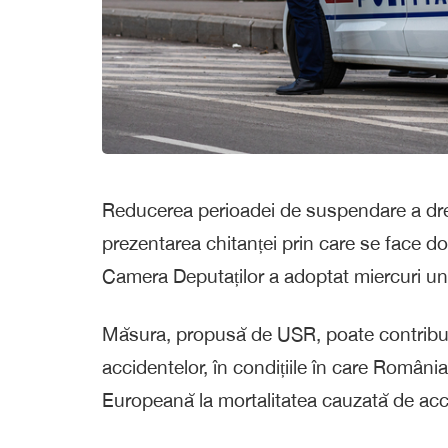
Reducerea perioadei de suspendare a drep
prezentarea chitanței prin care se face d
Camera Deputaților a adoptat miercuri un
Măsura, propusă de USR, poate contribui l
accidentelor, în condițiile în care Român
Europeană la mortalitatea cauzată de accid