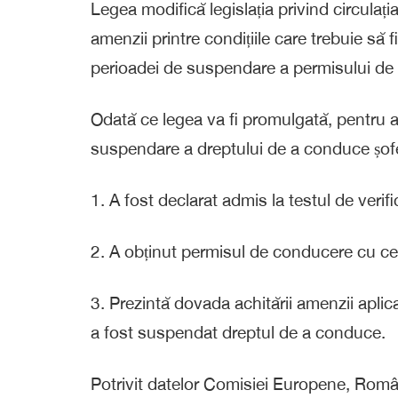
Legea modifică legislația privind circulaț
amenzii printre condițiile care trebuie să 
perioadei de suspendare a permisului de
Odată ce legea va fi promulgată, pentru 
suspendare a dreptului de a conduce șoferu
1.⁠ ⁠A fost declarat admis la testul de verifi
2.⁠ ⁠A obținut permisul de conducere cu cel
3.⁠ ⁠Prezintă dovada achitării amenzii apli
a fost suspendat dreptul de a conduce.
Potrivit datelor Comisiei Europene, Român