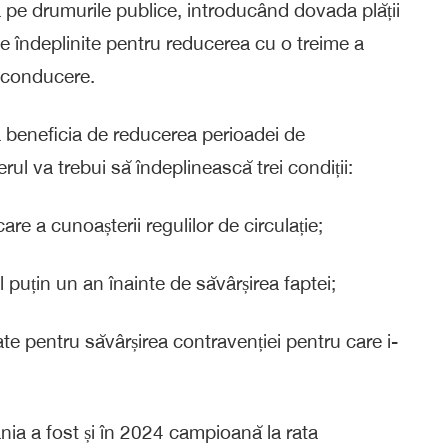
ia pe drumurile publice, introducând dovada plății
fie îndeplinite pentru reducerea cu o treime a
 conducere.
a beneficia de reducerea perioadei de
l va trebui să îndeplinească trei condiții:
care a cunoașterii regulilor de circulație;
 puțin un an înainte de săvârșirea faptei;
cate pentru săvârșirea contravenției pentru care i-
ia a fost și în 2024 campioană la rata