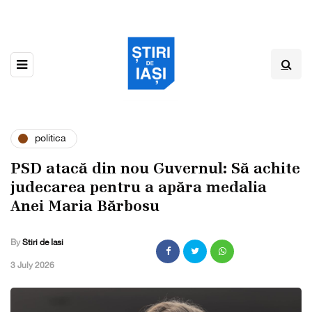
politica
PSD atacă din nou Guvernul: Să achite
judecarea pentru a apăra medalia
Anei Maria Bărbosu
By
Stiri de Iasi
,
3 July 2026