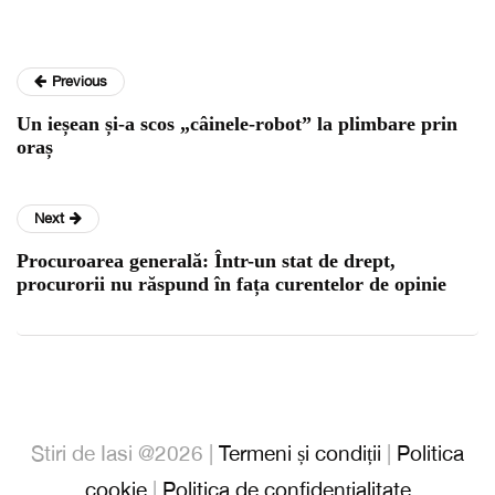
Previous
Un ieșean și-a scos „câinele-robot” la plimbare prin
oraș
Next
Procuroarea generală: Într-un stat de drept,
procurorii nu răspund în fața curentelor de opinie
Stiri de Iasi @2026 |
Termeni și condiții
|
Politica
cookie
|
Politica de confidențialitate