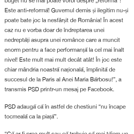
buget nu se mai poate vorbi despre „reformă”!
Este anti-reformă! Guvernul demis și ilegitim nu-și
poate bate joc la nesfârșit de România! În acest
caz nu e vorba doar de îndreptarea unei
nedreptăți asupra unei românce care a muncit
enorm pentru a face performanță la cel mai înalt
nivel! Este mult mai mult decât atât! În joc este
chiar mândria noastră națională, împlinită de
succesul de la Paris al Anei Maria Bărbosu!”, a
transmis PSD printr-un mesaj pe Facebook.
PSD adaugă că în astfel de chestiuni “nu încape
tocmeală ca la piață”.
“Că ar fi prea mult sau că trebuie să mai tăiem un