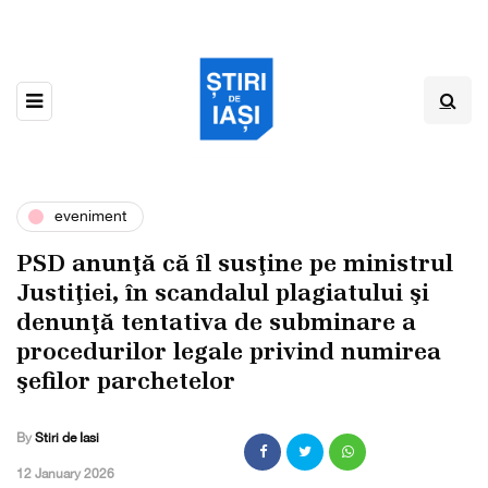
eveniment
PSD anunţă că îl susţine pe ministrul
Justiţiei, în scandalul plagiatului şi
denunţă tentativa de subminare a
procedurilor legale privind numirea
şefilor parchetelor
By
Stiri de Iasi
,
12 January 2026