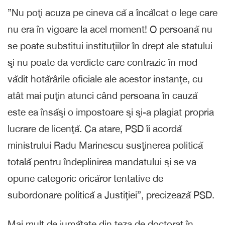
”Nu poţi acuza pe cineva că a încălcat o lege care
nu era în vigoare la acel moment! O persoană nu
se poate substitui instituţiilor în drept ale statului
şi nu poate da verdicte care contrazic în mod
vădit hotărârile oficiale ale acestor instanţe, cu
atât mai puţin atunci când persoana în cauză
este ea însăşi o impostoare şi şi-a plagiat propria
lucrare de licenţă. Ca atare, PSD îi acordă
ministrului Radu Marinescu susţinerea politică
totală pentru îndeplinirea mandatului şi se va
opune categoric oricăror tentative de
subordonare politică a Justiţiei”, precizează PSD.
Mai mult de jumătate din teza de doctorat în