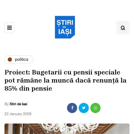
politica
Proiect: Bugetarii cu pensii speciale
pot rămâne la muncă dacă renunță la
85% din pensie
By
Stiri de Iasi
,
22 January 2026