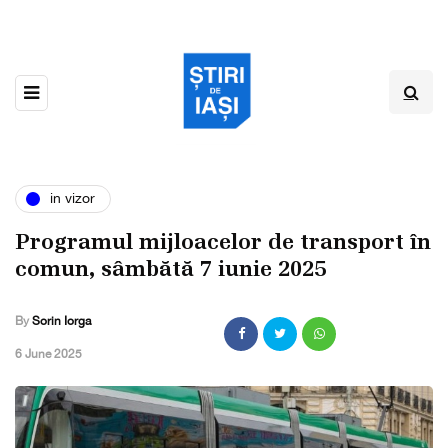
in vizor
Programul mijloacelor de transport în
comun, sâmbătă 7 iunie 2025
By
Sorin Iorga
,
6 June 2025