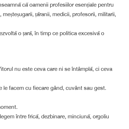
înseamnă că oamenii profesiilor esențiale pentru
 meșteșugarii, țăranii, medicii, profesorii, militarii,
ezvoltă o țară, în timp ce politica excesivă o
Vitorul nu este ceva care ni se întâmplă, ci ceva
are le facem cu fiecare gând, cuvânt sau gest.
 moment.
egem între frică, dezbinare, minciună, orgoliu