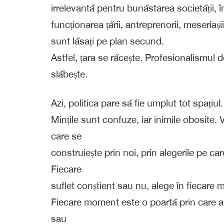
irrelevantă pentru bunăstarea societății, 
funcționarea țării, antreprenorii, meseriașii,
sunt lăsați pe plan secund.
Astfel, țara se răcește. Profesionalismul d
slăbește.
Azi, politica pare să fie umplut tot spațiul.
Mințile sunt confuze, iar inimile obosite. 
care se
construiește prin noi, prin alegerile pe c
Fiecare
suflet conștient sau nu, alege în fiecare
Fiecare moment este o poartă prin care al
sau