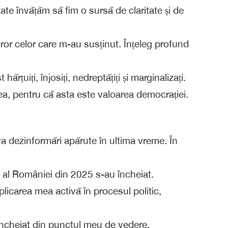
e învățăm să fim o sursă de claritate și de
uror celor care m-au susținut. Înțeleg profund
t hărțuiți, înjosiți, nedreptățiți și marginalizați.
a, pentru că asta este valoarea democrației.
eva dezinformări apărute în ultima vreme. În
t al României din 2025 s-au încheiat.
licarea mea activă în procesul politic,
încheiat din punctul meu de vedere.