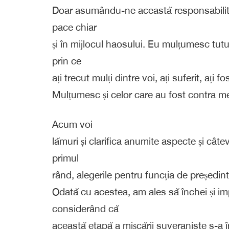
Doar asumându-ne această responsabilitat
pace chiar
și în mijlocul haosului. Eu mulțumesc tut
prin ce
ați trecut mulți dintre voi, ați suferit, ați fos
Mulțumesc și celor care au fost contra me
Acum voi
lămuri și clarifica anumite aspecte și cât
primul
rând, alegerile pentru funcția de președin
Odată cu acestea, am ales să închei și imp
considerând că
această etapă a mișcării suveraniste s-a 