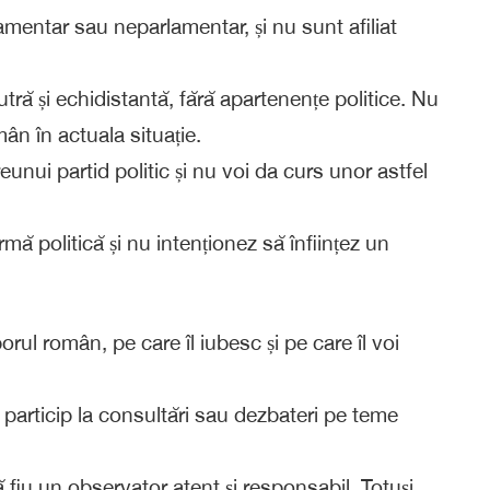
lamentar sau neparlamentar, și nu sunt afiliat
utră și echidistantă, fără apartenențe politice. Nu
ân în actuala situație.
nui partid politic și nu voi da curs unor astfel
ă politică și nu intenționez să înființez un
rul român, pe care îl iubesc și pe care îl voi
particip la consultări sau dezbateri pe teme
 fiu un observator atent și responsabil. Totuși,