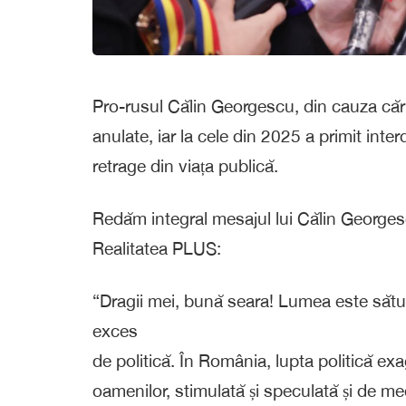
Pro-rusul Călin Georgescu, din cauza căru
anulate, iar la cele din 2025 a primit inte
retrage din viața publică.
Redăm integral mesajul lui Călin Georgescu
Realitatea PLUS:
“Dragii mei, bună seara! Lumea este sătulă
exces
de politică. În România, lupta politică ex
oamenilor, stimulată și speculată și de me