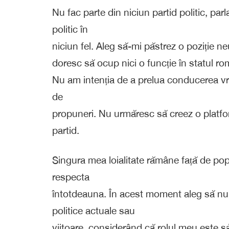
Nu fac parte din niciun partid politic, par
politic în
niciun fel. Aleg să-mi păstrez o poziție ne
doresc să ocup nici o funcție în statul rom
Nu am intenția de a prelua conducerea vreu
de
propuneri. Nu urmăresc să creez o platform
partid.
Singura mea loialitate rămâne față de popo
respecta
întotdeauna. În acest moment aleg să nu 
politice actuale sau
viitoare, considerând că rolul meu este să