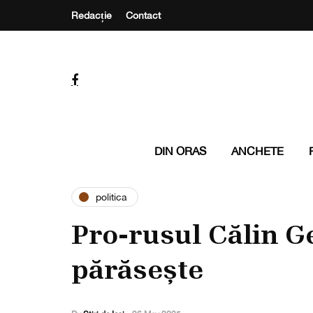
Redacție
Contact
DIN ORAS
ANCHETE
politica
Pro-rusul Călin G
părăsește