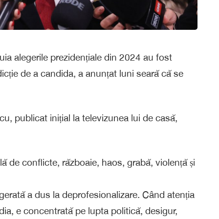
ia alegerile prezidențiale din 2024 au fost
rdicție de a candida, a anunțat luni seară că se
, publicat inițial la televizunea lui de casă,
 de conflicte, războaie, haos, grabă, violență și
agerată a dus la deprofesionalizare. Când atenția
dia, e concentrată pe lupta politică, desigur,