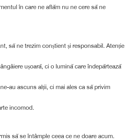
mentul în care ne aflăm nu ne cere să ne
t, să ne trezim conștient și responsabil. Atenție
 mângâiere ușoară, ci o lumină care îndepărtează
e-au ascuns alții, ci mai ales ca să privim
oarte incomod.
rmis să se întâmple ceea ce ne doare acum.