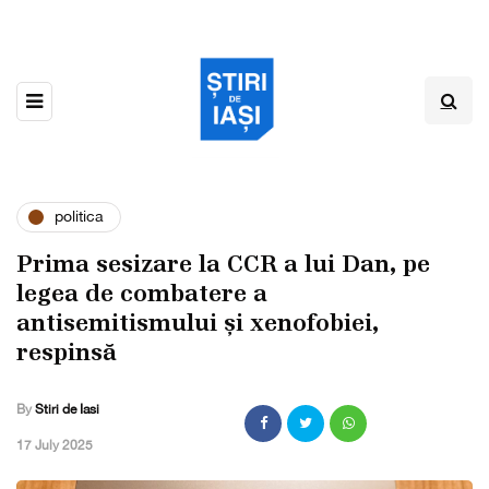
politica
Prima sesizare la CCR a lui Dan, pe
legea de combatere a
antisemitismului și xenofobiei,
respinsă
By
Stiri de Iasi
,
17 July 2025