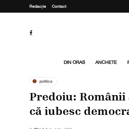
Redacție
Contact
DIN ORAS
ANCHETE
politica
Predoiu: Românii 
că iubesc democr