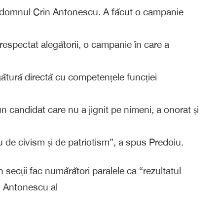
ției, domnul Crin Antonescu. A făcut o campanie
spectat alegătorii, o campanie în care a
legătură directă cu competențele funcției
 candidat care nu a jignit pe nimeni, a onorat și
u de civism și de patriotism”, a spus Predoiu.
 secții fac numărători paralele ca “rezultatul
in Antonescu al