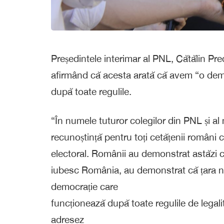
Președintele interimar al PNL, Cătălin Pre
afirmând că acesta arată că avem “o dem
după toate regulile.
“În numele tuturor colegilor din PNL și a
recunoștință pentru toți cetățenii români c
electoral. Românii au demonstrat astăzi 
iubesc România, au demonstrat că țara n
democrație care
funcționează după toate regulile de legali
adresez