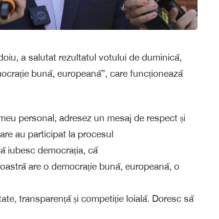
doiu, a salutat rezultatul votului de duminică,
ocrație bună, europeană”, care funcționează
l meu personal, adresez un mesaj de respect și
are au participat la procesul
că iubesc democrația, că
oastră are o democrație bună, europeană, o
tate, transparență și competiție loială. Doresc să