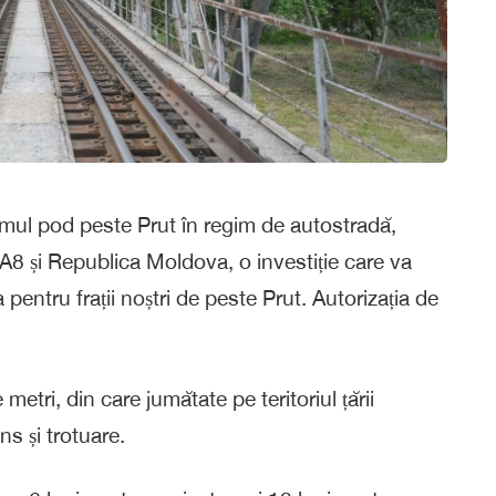
rimul pod peste Prut în regim de autostradă,
– A8 și Republica Moldova, o investiție care va
entru frații noștri de peste Prut. Autorizația de
tri, din care jumătate pe teritoriul țării
s și trotuare.