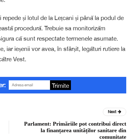
ai repede și lotul de la Lețcani și până la podul de
ceastă procedură. Trebuie sa monitorizăm
asigura că sunt respectate termenele asumate.
, iar ieșenii vor avea, în sfârșit, legături rutiere la
către Vest.
er:
Trimite
Next
Parlament: Primăriile pot contribui direct
la finanțarea unităților sanitare din
comunitate