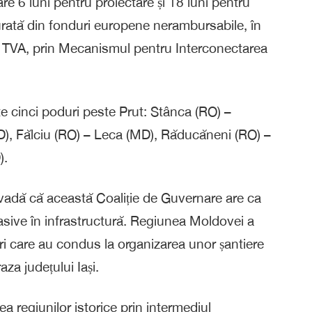
re 6 luni pentru proiectare și 18 luni pentru
gurată din fonduri europene nerambursabile, în
ră TVA, prin Mecanismul pentru Interconectarea
te cinci poduri peste Prut: Stânca (RO) –
), Fălciu (RO) – Leca (MD), Răducăneni (RO) –
).
vadă că această Coaliție de Guvernare are ca
i masive în infrastructură. Regiunea Moldovei a
ri care au condus la organizarea unor șantiere
aza județului Iași.
a regiunilor istorice prin intermediul