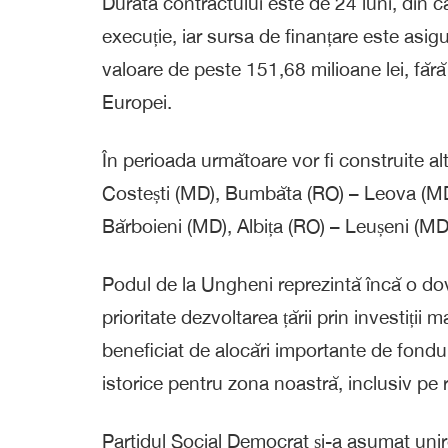
Durata contractului este de 24 luni, din ca
execuție, iar sursa de finanțare este asi
valoare de peste 151,68 milioane lei, fă
Europei.
În perioada următoare vor fi construite al
Costești (MD), Bumbăta (RO) – Leova (MD
Bărboieni (MD), Albița (RO) – Leușeni (MD
Podul de la Ungheni reprezintă încă o do
prioritate dezvoltarea țării prin investiți
beneficiat de alocări importante de fondu
istorice pentru zona noastră, inclusiv pe r
Partidul Social Democrat și-a asumat unire