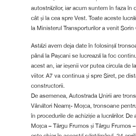
autostrăzilor, iar acum suntem în faza în c
cât și la cea spre Vest. Toate aceste lucrăr
la Ministerul Transporturilor a venit Sori
Astăzi avem deja date în folosință tronso
până la Pașcani se lucrează la foc continuu
acest an, iar ieșenii vor putea circula de 
viitor. A7 va continua și spre Siret, pe di
constructorii.
De asemenea, Autostrada Unirii are trons
Vânători Neamț- Moțca, tronsoane pentru
în procedurile de achiziție a lucrărilor. De 
Moțca – Târgu Frumos și Târgu Frumos – 
este chiar în această săptămână, 24 april