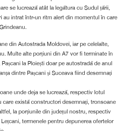
are se lucrează atât la legătura cu Sudul țării,
i au intrat într-un ritm alert din momentul în care
n Grindeanu.
ane din Autostrada Moldovei, iar pe celelalte,
. Multe alte porțiuni din A7 vor fi terminate în
la Pașcani la Ploiești doar pe autostradă de anul
stanța dintre Pașcani și Suceava fiind desemnați
oane unde deja se lucrează, respectiv lotul
 care există constructori desemnați, tronsoane
altfel, la porțiunile din județul nostru, respectiv
Lețcani, termenele pentru depunerea ofertelor
ie.