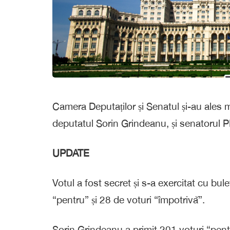
Camera Deputaților și Senatul și-au ales ma
deputatul Sorin Grindeanu, și senatorul 
UPDATE
Votul a fost secret și s-a exercitat cu bu
“pentru” și 28 de voturi “împotrivă”.
Sorin Grindeanu a primit 201 voturi “pentr