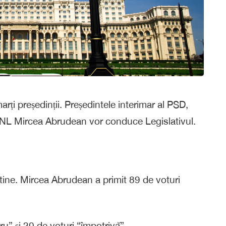
rți președinții. Președintele interimar al PSD,
PNL Mircea Abrudean vor conduce Legislativul.
letine. Mircea Abrudean a primit 89 de voturi
u” și 20 de voturi “împotrivă”.