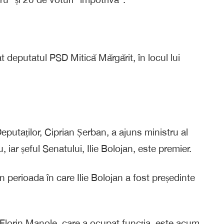
 deputatul PSD Mitică Mărgărit, în locul lui
utaților, Ciprian Șerban, a ajuns ministru al
, iar șeful Senatului, Ilie Bolojan, este premier.
 perioada în care Ilie Bolojan a fost președinte
 Florin Manole, care a ocupat funcția, este acum