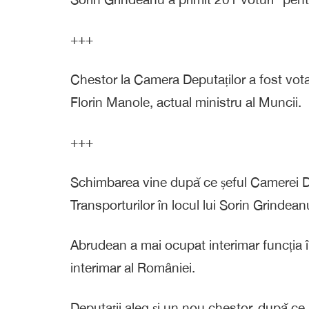
+++
Chestor la Camera Deputaților a fost votat
Florin Manole, actual ministru al Muncii.
+++
Schimbarea vine după ce șeful Camerei Dep
Transporturilor în locul lui Sorin Grindeanu
Abrudean a mai ocupat interimar funcția în
interimar al României.
Deputații aleg și un nou chestor, după ce