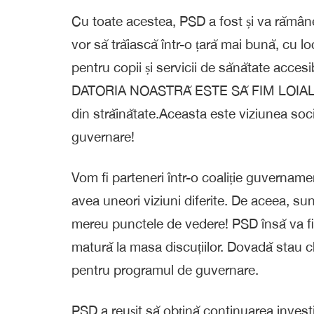
Cu toate acestea, PSD a fost și va rămâne 
vor să trăiască într-o țară mai bună, cu lo
pentru copii și servicii de sănătate accesi
DATORIA NOASTRĂ ESTE SĂ FIM LOIALI RO
din străinătate.Aceasta este viziunea soc
guvernare!
Vom fi parteneri într-o coaliție guvernamen
avea uneori viziuni diferite. De aceea, s
mereu punctele de vedere! PSD însă va fi
matură la masa discuțiilor. Dovadă stau ch
pentru programul de guvernare.
PSD a reușit să obțină continuarea investiț