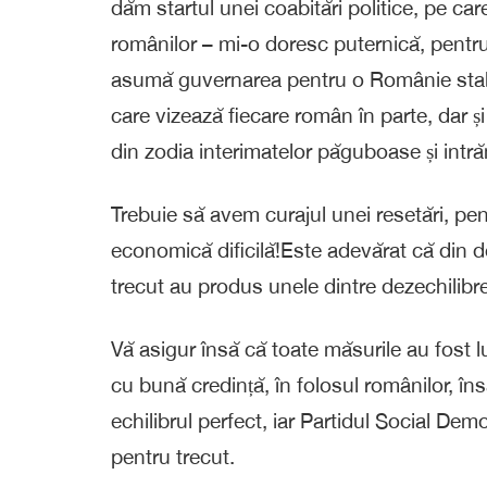
dăm startul unei coabitări politice, pe care
românilor – mi-o doresc puternică, pentru 
asumă guvernarea pentru o Românie stabil
care vizează fiecare român în parte, dar
din zodia interimatelor păguboase și intrăm 
Trebuie să avem curajul unei resetări, pe
economică dificilă!Este adevărat că din d
trecut au produs unele dintre dezechilibre
Vă asigur însă că toate măsurile au fost lu
cu bună credință, în folosul românilor, îns
echilibrul perfect, iar Partidul Social De
pentru trecut.