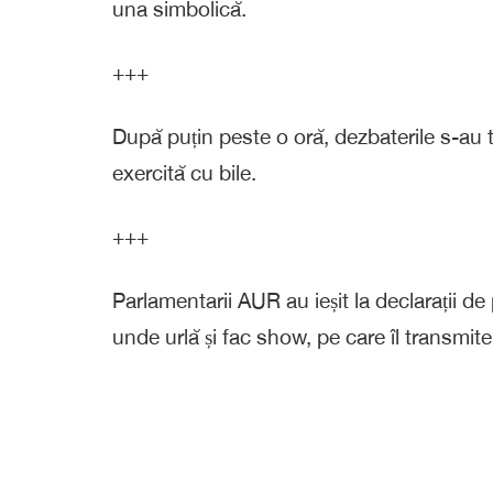
una simbolică.
+++
După puțin peste o oră, dezbaterile s-au t
exercită cu bile.
+++
Parlamentarii AUR au ieșit la declarații de
unde urlă și fac show, pe care îl transmite 