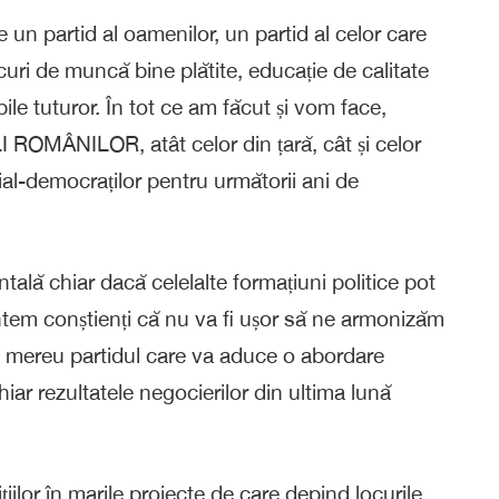
un partid al oamenilor, un partid al celor care
curi de muncă bine plătite, educație de calitate
bile tuturor. În tot ce am făcut și vom face,
MÂNILOR, atât celor din țară, cât și celor
ial-democraților pentru următorii ani de
tală chiar dacă celelalte formațiuni politice pot
untem conștienți că nu va fi ușor să ne armonizăm
 mereu partidul care va aduce o abordare
iar rezultatele negocierilor din ultima lună
iilor în marile proiecte de care depind locurile