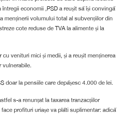
 întregii economii ,PSD a reușit să își convingă
 menținerii volumului total al subvențiilor din
ăstreze cote reduse de TVA la alimente și la
cu venituri mici și medii, și a reușit menținerea
r vulnerabile.
S doar la pensiile care depășesc 4.000 de lei.
stfel s-a renunțat la taxarea tranzacțiilor
ace profituri uriașe va plăti suplimentar: adică