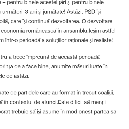
 – pentru binele acestei țări și pentru binele
următorii 3 ani și jumătate! Astăzi, PSD își
ă, care își continuă dezvoltarea. O dezvoltare
 și economia românească în ansamblu.Ieșim astfel
într-o perioadă a soluțiilor raționale și realiste!
ntru a trece împreună de această perioadă
orința de a face bine, anumite măsuri luate în
le de astăzi.
ate de partidele care au format în trecut coaliții,
ă în contextul de atunci.Este dificil să menții
mocrat trebuie să își asume în mod onest partea sa