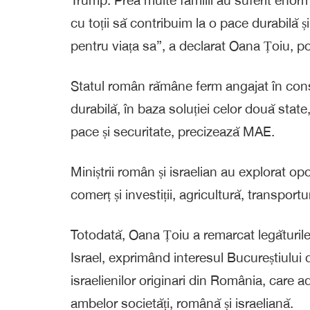
cu toții să contribuim la o pace durabilă ș
pentru viața sa”, a declarat Oana Țoiu, p
Statul român rămâne ferm angajat în const
durabilă, în baza soluției celor două state,
pace și securitate, precizează MAE.
Miniștrii român și israelian au explorat o
comerț și investiții, agricultură, transportu
Totodată, Oana Țoiu a remarcat legăturile
Israel, exprimând interesul Bucureștiului 
israelienilor originari din România, care 
ambelor societăți, română și israeliană.