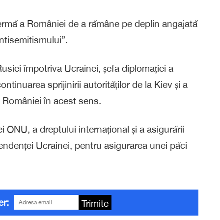
fermă a României de a rămâne pe deplin angajată
antisemitismului”.
usiei împotriva Ucrainei, șefa diplomației a
tinuarea sprijinirii autorităților de la Kiev și a
a României în acest sens.
i ONU, a dreptului internațional și a asigurării
ndependenței Ucrainei, pentru asigurarea unei păci
er:
Trimite