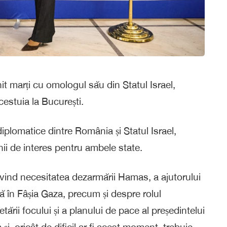
it marți cu omologul său din Statul Israel,
cestuia la București.
diplomatice dintre România și Statul Israel,
nii de interes pentru ambele state.
vind necesitatea dezarmării Hamas, a ajutorului
ă în Fâșia Gaza, precum și despre rolul
etării focului și a planului de pace al președintelui
și, oricât de dificil ar fi acest moment, trebuie