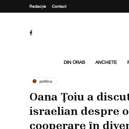
Redacție
Contact
DIN ORAS
ANCHETE
politica
Oana Țoiu a discu
israelian despre o
cooperare în dive