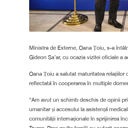
Ministra de Externe, Oana Țoiu, s-a întâln
Gideon Sa’ar, cu ocazia vizitei oficiale a a
Oana Țoiu a salutat maturitatea relațiilor 
reflectată în cooperarea în multiple dome
“Am avut un schimb deschis de opinii pri
umanitar și accesului la asistență medical
comunității internaționale în sprijinirea înc
Trump. Prea multe familii au suferit enorm 