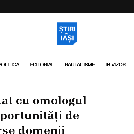
POLITICA
EDITORIAL
RAUTACISME
IN VIZOR
tat cu omologul
portunități de
rse domenii