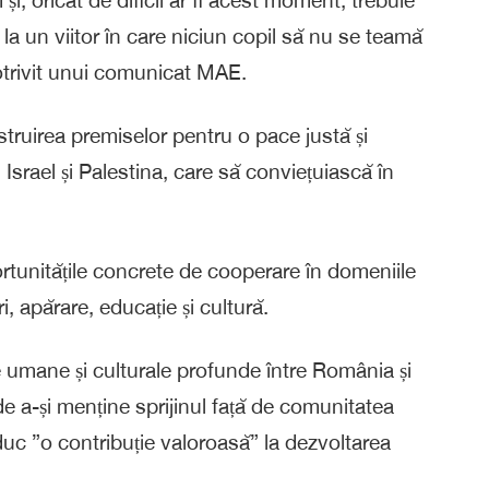
i la un viitor în care niciun copil să nu se teamă
otrivit unui comunicat MAE.
ruirea premiselor pentru o pace justă și
 Israel și Palestina, care să conviețuiască în
portunitățile concrete de cooperare în domeniile
ri, apărare, educație și cultură.
 umane și culturale profunde între România și
de a-și menține sprijinul față de comunitatea
aduc ”o contribuție valoroasă” la dezvoltarea