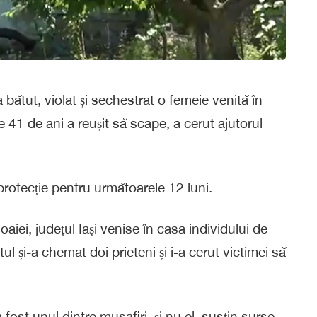
a bătut, violat și sechestrat o femeie venită în
 41 de ani a reușit să scape, a cerut ajutorul
 protecție pentru următoarele 12 luni.
aiei, județul Iași venise în casa individului de
ul și-a chemat doi prieteni și i-a cerut victimei să
a fost unul dintre musafiri, și nu el, susțin surse