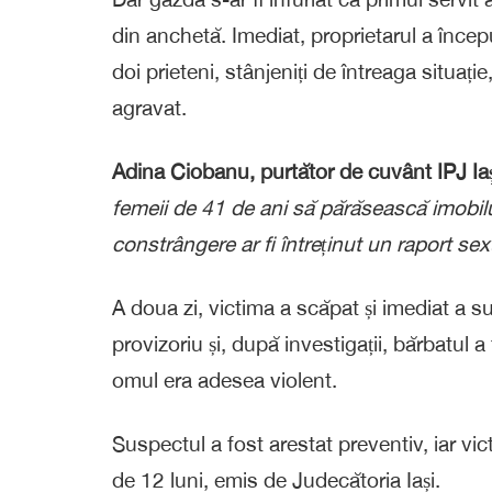
din anchetă. Imediat, proprietarul a începu
doi prieteni, stânjeniți de întreaga situați
agravat.
Adina Ciobanu, purtător de cuvânt IPJ Ia
femeii de 41 de ani să părăsească imobilul
constrângere ar fi întreținut un raport se
A doua zi, victima a scăpat și imediat a s
provizoriu și, după investigații, bărbatul a 
omul era adesea violent.
Suspectul a fost arestat preventiv, iar vic
de 12 luni, emis de Judecătoria Iași.