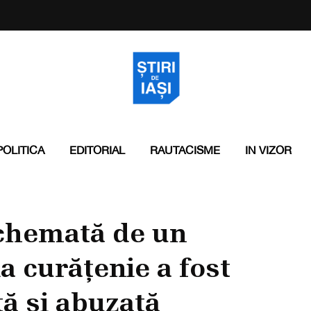
POLITICA
EDITORIAL
RAUTACISME
IN VIZOR
 chemată de un
la curățenie a fost
tă și abuzată