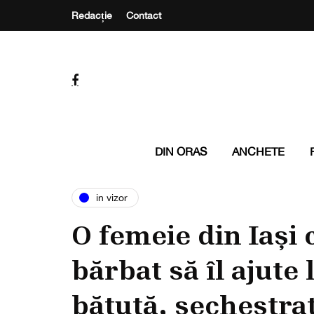
Redacție
Contact
DIN ORAS
ANCHETE
in vizor
O femeie din Iași
bărbat să îl ajute 
bătută, sechestra