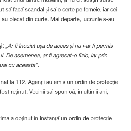
t să facă scandal și să o certe pe femeie, iar cei
e, au plecat din curte. Mai departe, lucrurile s-au
și:
„
Ar fi încuiat ușa de acces și nu i-ar fi permis
. De asemenea, ar fi agresat-o fizic, iar prin
xual cu aceasta”.
unat la 112. Agenții au emis un ordin de protecție
fost reținut. Vecinii săi spun că, în ultimii ani,
tima a obținut în instanță un ordin de protecție