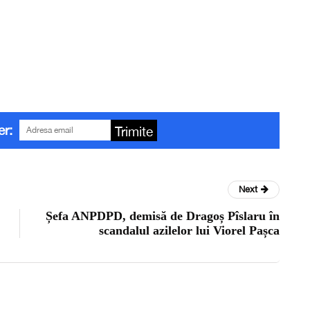
er:
Trimite
Next
Șefa ANPDPD, demisă de Dragoș Pîslaru în
scandalul azilelor lui Viorel Pașca