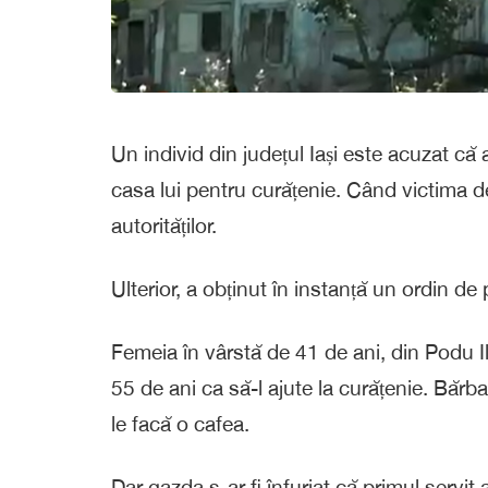
Un individ din județul Iași este acuzat că 
casa lui pentru curățenie. Când victima de
autorităților.
Ulterior, a obținut în instanță un ordin de
Femeia în vârstă de 41 de ani, din Podu Ilo
55 de ani ca să-l ajute la curățenie. Bărbat
le facă o cafea.
Dar gazda s-ar fi înfuriat că primul servit 