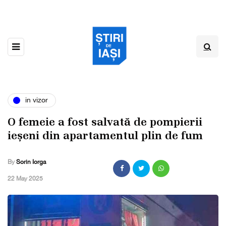
in vizor
O femeie a fost salvată de pompierii
ieșeni din apartamentul plin de fum
By
Sorin Iorga
,
22 May 2025