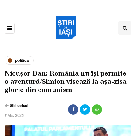
politica
Nicușor Dan: România nu își permite
o aventură/Simion visează la așa-zisa
glorie din comunism
By
Stiri de Iasi
,
7 May 2025