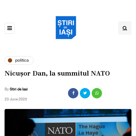
politica
Nicușor Dan, la summitul NATO
By
Stiri de Iasi
,
23 June 2025