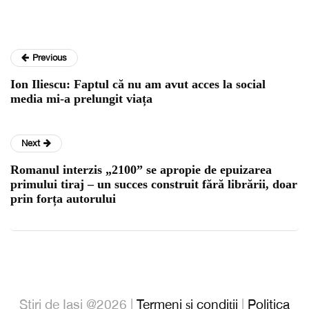
Previous
Ion Iliescu: Faptul că nu am avut acces la social
media mi-a prelungit viața
Next
Romanul interzis „2100” se apropie de epuizarea
primului tiraj – un succes construit fără librării, doar
prin forța autorului
Stiri de Iasi @2026 |
Termeni și condiții
|
Politica