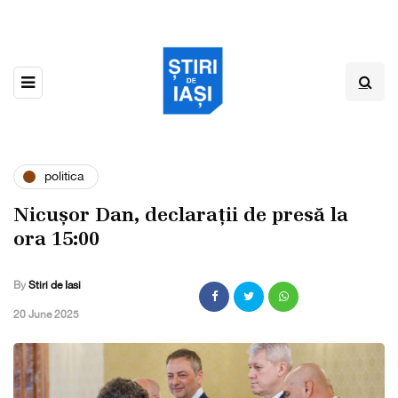
politica
Nicușor Dan, declarații de presă la
ora 15:00
By
Stiri de Iasi
,
20 June 2025