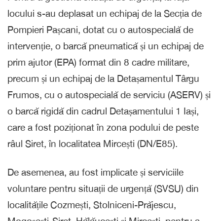
locului s-au deplasat un echipaj de la Secția de
Pompieri Pașcani, dotat cu o autospecială de
intervenție, o barcă pneumatică și un echipaj de
prim ajutor (EPA) format din 8 cadre militare,
precum și un echipaj de la Detașamentul Târgu
Frumos, cu o autospecială de serviciu (ASERV) și
o barcă rigidă din cadrul Detașamentului 1 Iași,
care a fost poziționat în zona podului de peste
râul Siret, în localitatea Mircești (DN/E85).
De asemenea, au fost implicate și serviciile
voluntare pentru situații de urgență (SVSU) din
localitățile Cozmești, Stolniceni-Prăjescu,
Mogoșești-Siret, Hălăucești și Mircești, pentru a