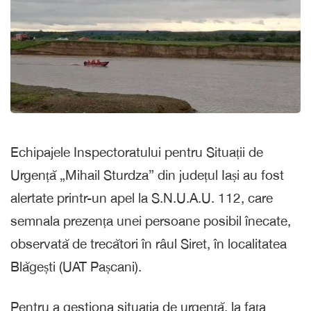
Echipajele Inspectoratului pentru Situații de
Urgență „Mihail Sturdza” din județul Iași au fost
alertate printr-un apel la S.N.U.A.U. 112, care
semnala prezența unei persoane posibil înecate,
observată de trecători în râul Siret, în localitatea
Blăgești (UAT Pașcani).
Pentru a gestiona situația de urgență, la fața