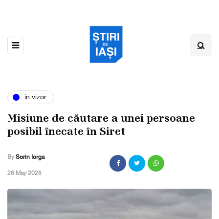
in vizor
Misiune de căutare a unei persoane
posibil înecate în Siret
By
Sorin Iorga
,
26 May 2025