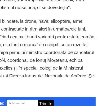
tismul nu se urlă, ci se dovedește”.
 blindate, la drone, nave, elicoptere, arme,
 contractate în ritm alert în următoarele luni.
mărind cea mai bună variantă pentru statul român.
ci a fost o muncă de echipă, cu un rezultat
echipa primului ministru coordonată de cancelarul
ApN, coordonați de Ionuț Moșteanu, echipa
elles și, în special, colegi de la Ministerul
 și Direcția Industriei Naționale de Apărare. Se
er:
Trimite