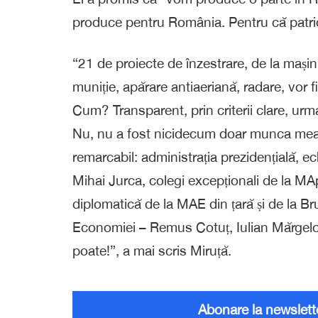
produce pentru România. Pentru că patrio
“21 de proiecte de înzestrare, de la mașini
muniție, apărare antiaeriană, radare, vor fi
Cum? Transparent, prin criterii clare, ur
Nu, nu a fost nicidecum doar munca mea, 
remarcabil: administrația prezidențială, 
Mihai Jurca, colegi excepționali de la M
diplomatică de la MAE din țară și de la Brux
Economiei – Remus Cotuț, Iulian Mărgeloiu
poate!”, a mai scris Miruță.
Abonare la newslett