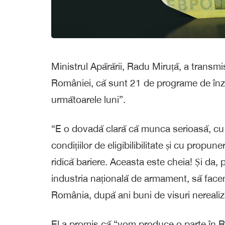
Ministrul Apărării, Radu Miruță, a transm
României, că sunt 21 de programe de înzestr
următoarele luni”.
“E o dovadă clară că munca serioasă, cu 
condițiilor de eligibilibilitate și cu propu
ridică bariere. Aceasta este cheia! Și da, 
industria națională de armament, să facem c
România, după ani buni de visuri nerealiza
El a promis că “vom produce o parte în Rom