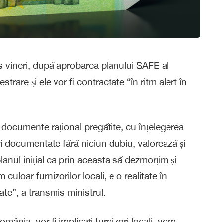
is vineri, după aprobarea planului SAFE al
are și ele vor fi contractate “în ritm alert în
documente rațional pregătite, cu înțelegerea
neri documentate fără niciun dubiu, valorează și
planul inițial ca prin aceasta să dezmorțim și
uloar furnizorilor locali, e o realitate în
te”, a transmis ministrul.
ânia, vor fi implicați furnizori locali, vom