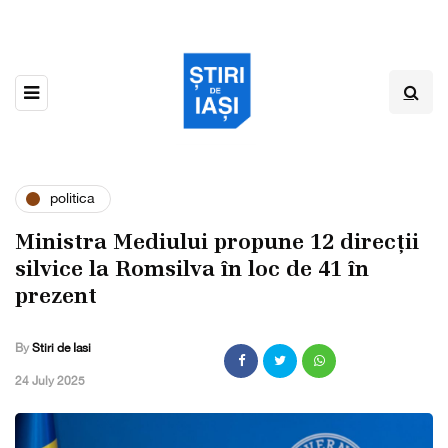
politica
Ministra Mediului propune 12 direcții
silvice la Romsilva în loc de 41 în
prezent
By
Stiri de Iasi
,
24 July 2025